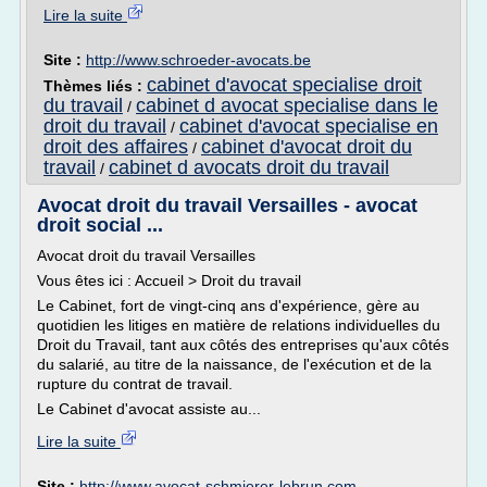
Lire la suite
Site :
http://www.schroeder-avocats.be
cabinet d'avocat specialise droit
Thèmes liés :
du travail
cabinet d avocat specialise dans le
/
droit du travail
cabinet d'avocat specialise en
/
droit des affaires
cabinet d'avocat droit du
/
travail
cabinet d avocats droit du travail
/
Avocat droit du travail Versailles - avocat
droit social ...
Avocat droit du travail Versailles
Vous êtes ici : Accueil > Droit du travail
Le Cabinet, fort de vingt-cinq ans d'expérience, gère au
quotidien les litiges en matière de relations individuelles du
Droit du Travail, tant aux côtés des entreprises qu'aux côtés
du salarié, au titre de la naissance, de l'exécution et de la
rupture du contrat de travail.
Le Cabinet d'avocat assiste au...
Lire la suite
Site :
http://www.avocat-schmierer-lebrun.com