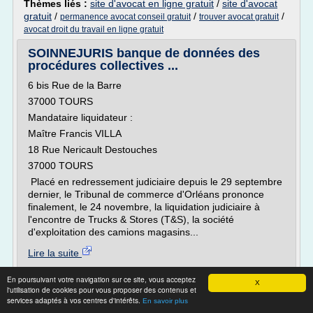
Thèmes liés :
site d'avocat en ligne gratuit
/
site d'avocat
gratuit
/
/
/
permanence avocat conseil gratuit
trouver avocat gratuit
avocat droit du travail en ligne gratuit
SOINNEJURIS banque de données des
procédures collectives ...
6 bis Rue de la Barre
37000 TOURS
Mandataire liquidateur :
Maître Francis VILLA
18 Rue Nericault Destouches
37000 TOURS
Placé en redressement judiciaire depuis le 29 septembre
dernier, le Tribunal de commerce d'Orléans prononce
finalement, le 24 novembre, la liquidation judiciaire à
l'encontre de Trucks & Stores (T&S), la société
d'exploitation des camions magasins...
Lire la suite
En poursuivant votre navigation sur ce site, vous acceptez
Site :
http://www.soinnejuris.com
X
l'utilisation de cookies pour vous proposer des contenus et
conseiller en droit social applique a
Thèmes liés :
services adaptés à vos centres d'intérêts.
En savoir plus
l'entreprise
/
offre d'emploi avocat droit de