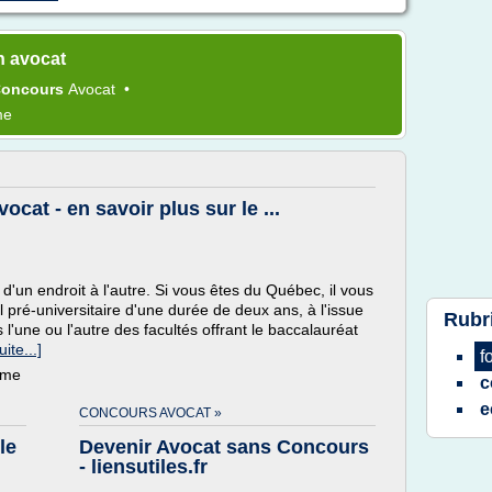
n avocat
oncours
Avocat
•
me
cat - en savoir plus sur le ...
d'un endroit à l'autre. Si vous êtes du Québec, il vous
l pré-universitaire d'une durée de deux ans, à l'issue
Rubr
l'une ou l'autre des facultés offrant le baccalauréat
uite...]
f
ème
c
e
CONCOURS AVOCAT »
le
Devenir Avocat sans Concours
- liensutiles.fr