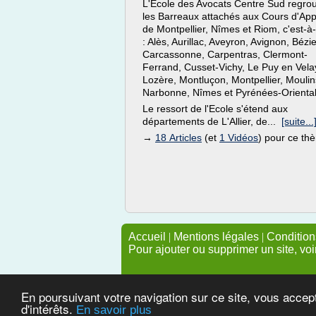
L'Ecole des Avocats Centre Sud regro
les Barreaux attachés aux Cours d'App
de Montpellier, Nîmes et Riom, c'est-à-
: Alès, Aurillac, Aveyron, Avignon, Bézie
Carcassonne, Carpentras, Clermont-
Ferrand, Cusset-Vichy, Le Puy en Vela
Lozère, Montluçon, Montpellier, Moulin
Narbonne, Nîmes et Pyrénées-Oriental
Le ressort de l'Ecole s'étend aux
départements de L'Allier, de...
[suite...
→
18 Articles
(et
1 Vidéos
) pour ce th
Accueil
|
Mentions légales
|
Conditions
Pour ajouter ou supprimer un site, voi
En poursuivant votre navigation sur ce site, vous accep
d'intérêts.
En savoir plus