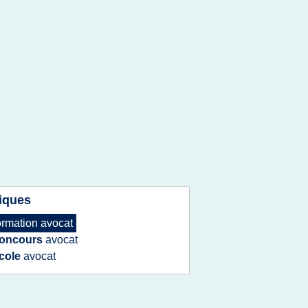
iques
ormation avocat
oncours
avocat
cole
avocat