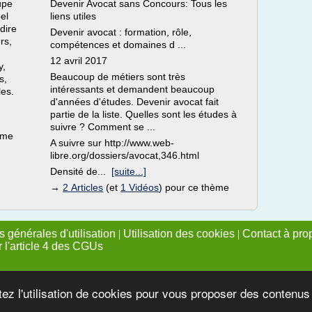
upe
Devenir Avocat sans Concours: Tous les
el
liens utiles
dire
Devenir avocat : formation, rôle,
rs,
compétences et domaines d ...
12 avril 2017
y,
Beaucoup de métiers sont très
s,
intéressants et demandent beaucoup
es.
d'années d'études. Devenir avocat fait
partie de la liste. Quelles sont les études à
]
suivre ? Comment se ...
ème
A suivre sur http://www.web-
libre.org/dossiers/avocat,346.html
Densité de...
[suite...]
→
2 Articles
(et
1 Vidéos
) pour ce thème
 générales d'utilisation
|
Utilisation des cookies
|
Contact à pro
r l'article 4 des CGUs
tez l'utilisation de cookies pour vous proposer des contenu