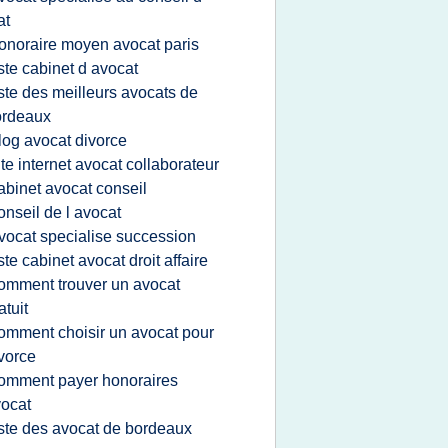
at
onoraire moyen avocat paris
iste cabinet d avocat
iste des meilleurs avocats de
ordeaux
log avocat divorce
ite internet avocat collaborateur
abinet avocat conseil
onseil de l avocat
vocat specialise succession
iste cabinet avocat droit affaire
omment trouver un avocat
atuit
omment choisir un avocat pour
vorce
omment payer honoraires
ocat
iste des avocat de bordeaux