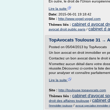
En outre, le droit de l'Union européenne
Lire la suite
Date:
2015-06-01 19:18:42
Site :
http://www.vogel-vogel.com
cabinet d avocat dro
Thèmes liés :
cabinet d a
avocat droit public paris
/
TopAvocats Toulouse 31 → Avo
Posted on 05/04/2013 by TopAvocats
Un bon avocat en droit immobilier en p
Contactez un bon avocat dans le droit 
N'omettez aucun détail dans votre doss
réussite.Découvrez ci-contre la liste de
pour analyser et connaître parfaitement
Lire la suite
Site :
http://toulouse.topavocats.com
cabinet d'avocat spe
Thèmes liés :
cabinet d
droit des affaires toulouse
/
/
l'immobilier toulouse
avocat specialise immobilier 