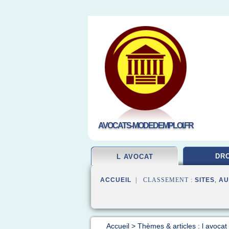
AVOCATS-MODEDEMPLOI.FR
DRO
L AVOCAT
ACCUEIL
| CLASSEMENT :
SITES
,
AU
Accueil
>
Thèmes & articles : l avocat