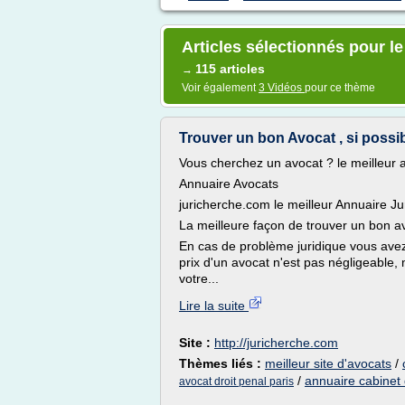
Articles sélectionnés pour le
115 articles
→
Voir également
3 Vidéos
pour ce thème
Trouver un bon Avocat , si possibl
Vous cherchez un avocat ? le meilleur a
Annuaire Avocats
juricherche.com le meilleur Annuaire Ju
La meilleure façon de trouver un bon a
En cas de problème juridique vous avez l
prix d'un avocat n'est pas négligeable,
votre...
Lire la suite
Site :
http://juricherche.com
Thèmes liés :
meilleur site d'avocats
/
/
annuaire cabinet 
avocat droit penal paris