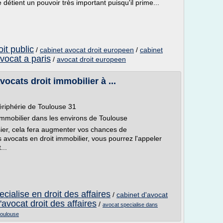
 détient un pouvoir très important puisqu'il prime...
it public
/
cabinet avocat droit europeen
/
cabinet
vocat a paris
/
avocat droit europeen
cats droit immobilier à ...
ériphérie de Toulouse 31
immobilier dans les environs de Toulouse
ier, cela fera augmenter vos chances de
s avocats en droit immobilier, vous pourrez l'appeler
...
cialise en droit des affaires
/
cabinet d'avocat
'avocat droit des affaires
/
avocat specialise dans
toulouse