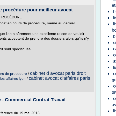
et
e procédure pour meilleur avocat
h
 PROCÉDURE
l
avocat en cours de procédure, même au dernier
l
b
ue l'on a sûrement une excellente raison de vouloir
b
ts acceptent de prendre des dossiers alors qu'ils n'y
s
c
it sont spécifiques...
c
a
l
cabinet d avocat paris droit
urs de procedure
/
c
cabinet avocat d'affaires paris
des affaires lyon
/
gr
c
di
c
é - Commercial Contrat Travail
av
l
nférence du 19 mai 2015.