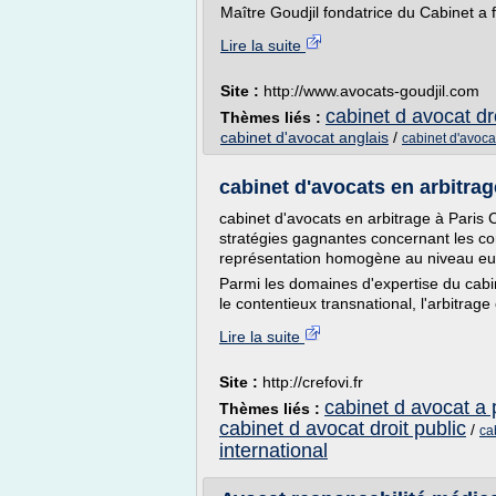
Maître Goudjil fondatrice du Cabinet a f
Lire la suite
Site :
http://www.avocats-goudjil.com
cabinet d avocat dro
Thèmes liés :
cabinet d'avocat anglais
/
cabinet d'avoca
cabinet d'avocats en arbitrage
cabinet d'avocats en arbitrage à Paris 
stratégies gagnantes concernant les con
représentation homogène au niveau e
Parmi les domaines d'expertise du cabin
le contentieux transnational, l'arbitrage 
Lire la suite
Site :
http://crefovi.fr
cabinet d avocat a 
Thèmes liés :
cabinet d avocat droit public
/
ca
international