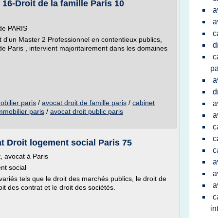
16-Droit de la famille Paris 10
a
a
 de PARIS
c
 et d'un Master 2 Professionnel en contentieux publics,
d
e Paris , intervient majoritairement dans les domaines
c
pa
a
d
obilier paris
/
avocat droit de famille paris
/
cabinet
a
mmobilier paris
/
avocat droit public paris
a
c
c
t Droit logement social Paris 75
c
, avocat à Paris
a
nt social
a
ariés tels que le droit des marchés publics, le droit de
a
t des contrat et le droit des sociétés.
c
in