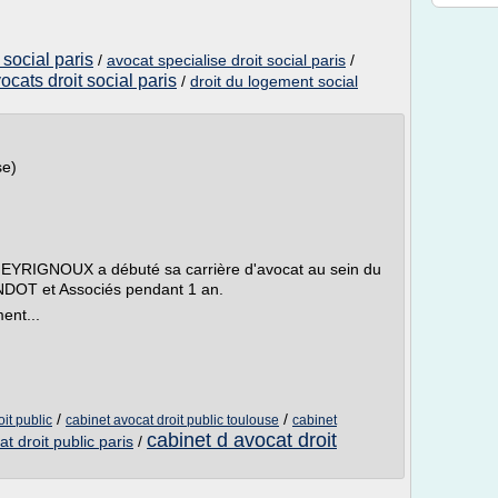
 social paris
/
avocat specialise droit social paris
/
ocats droit social paris
/
droit du logement social
se)
ue EYRIGNOUX a débuté sa carrière d'avocat au sein du
ANDOT et Associés pendant 1 an.
ent...
/
/
it public
cabinet avocat droit public toulouse
cabinet
cabinet d avocat droit
t droit public paris
/