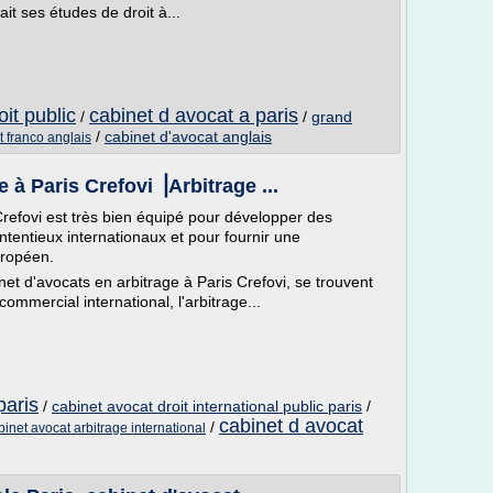
ait ses études de droit à...
it public
cabinet d avocat a paris
/
/
grand
/
cabinet d'avocat anglais
t franco anglais
 à Paris Crefovi ⎥Arbitrage ...
Crefovi est très bien équipé pour développer des
tentieux internationaux et pour fournir une
uropéen.
et d'avocats en arbitrage à Paris Crefovi, se trouvent
commercial international, l'arbitrage...
paris
/
cabinet avocat droit international public paris
/
cabinet d avocat
/
binet avocat arbitrage international