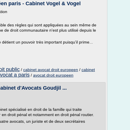
éen paris - Cabinet Vogel & Vogel
tion
emble des règles qui sont appliquées au sein même de
 de droit communautaire n'est plus utilisé depuis le
 détient un pouvoir très important puisqu'il prime...
it public
/
cabinet avocat droit europeen
/
cabinet
vocat a paris
/
avocat droit europeen
abinet d'Avocats Goudjil ...
et spécialisé en droit de la famille qui traite
n droit pénal et notamment en droit pénal routier.
tre avocats, un juriste et de deux secrétaires