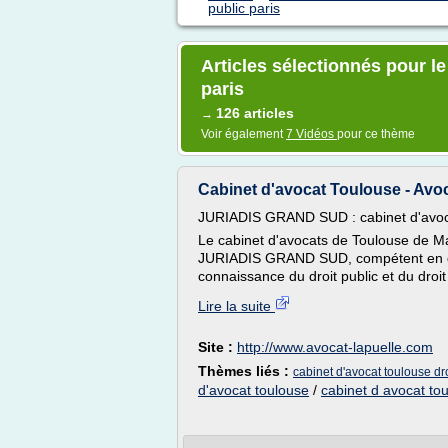
public paris
Articles sélectionnés pour le
paris
126 articles
→
Voir également
7 Vidéos
pour ce thème
Cabinet d'avocat Toulouse - Avocat
JURIADIS GRAND SUD : cabinet d'avoc
Le cabinet d'avocats de Toulouse de 
JURIADIS GRAND SUD, compétent en dro
connaissance du droit public et du droit d
Lire la suite
Site :
http://www.avocat-lapuelle.com
Thèmes liés :
cabinet d'avocat toulouse dro
d'avocat toulouse
/
cabinet d avocat to