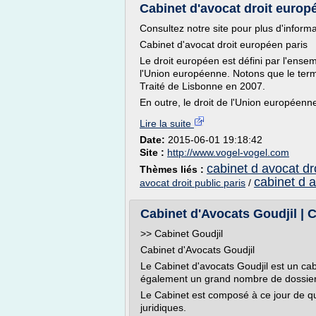
Cabinet d'avocat droit europ
Consultez notre site pour plus d'informa
Cabinet d'avocat droit européen paris
Le droit européen est défini par l'ens
l'Union européenne. Notons que le terme
Traité de Lisbonne en 2007.
En outre, le droit de l'Union européenne
Lire la suite
Date:
2015-06-01 19:18:42
Site :
http://www.vogel-vogel.com
cabinet d avocat dro
Thèmes liés :
cabinet d a
avocat droit public paris
/
Cabinet d'Avocats Goudjil | C
>> Cabinet Goudjil
Cabinet d'Avocats Goudjil
Le Cabinet d'avocats Goudjil est un cabin
également un grand nombre de dossier e
Le Cabinet est composé à ce jour de qua
juridiques.