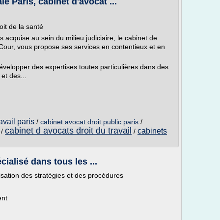
e Paris, cabinet d'avocat ...
oit de la santé
 acquise au sein du milieu judiciaire, le cabinet de
Cour, vous propose ses services en contentieux et en
développer des expertises toutes particulières dans des
et des...
avail paris
/
cabinet avocat droit public paris
/
cabinet d avocats droit du travail
cabinets
/
/
ialisé dans tous les ...
risation des stratégies et des procédures
ent