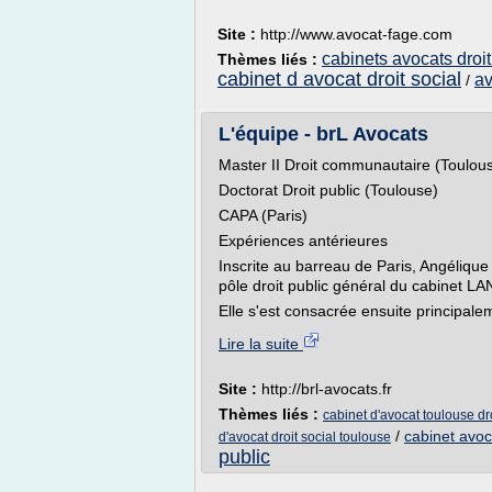
Site :
http://www.avocat-fage.com
cabinets avocats droit
Thèmes liés :
cabinet d avocat droit social
av
/
L'équipe - brL Avocats
Master II Droit communautaire (Toulou
Doctorat Droit public (Toulouse)
CAPA (Paris)
Expériences antérieures
Inscrite au barreau de Paris, Angéliq
pôle droit public général du cabinet L
Elle s'est consacrée ensuite principalem
Lire la suite
Site :
http://brl-avocats.fr
Thèmes liés :
cabinet d'avocat toulouse dro
/
cabinet avoca
d'avocat droit social toulouse
public