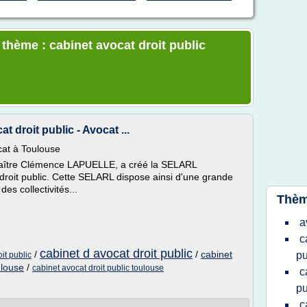
 thème : cabinet avocat droit public
 droit public - Avocat ...
at à Toulouse
Maître Clémence LAPUELLE, a créé la SELARL
it public. Cette SELARL dispose ainsi d'une grande
es collectivités...
Thèm
a
c
cabinet d avocat droit public
/
/
cabinet
pu
it public
ulouse
/
cabinet avocat droit public toulouse
c
pu
c