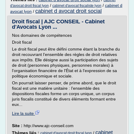
cabinet
/
/
cabinet d
d'avocat droit fiscal lyon
cabinet d'avocat fiscaliste lyon
cabinet d avocat droit social
avocat lyon
/
Droit fiscal | AJC CONSEIL - Cabinet
d'Avocats Lyon ...
Nos domaines de compétences
Droit fiscal
Le droit fiscal peut être défini comme étant la branche du
droit recouvrant l'ensemble des règles de droit relatives
aux impôts. Elle désigne aussi la participation des sujets
de droit (personnes physiques, personnes morales) à
l'organisation financière de l'État et à l'expression de sa
politique économique et sociale.
On pourrait laisser penser, de prime abord, que le droit
fiscal est une matière unitaire : l'ensemble des
dispositions fiscales forme un corps unique, un corpus
juris fiscalis constitué de divers éléments formant entre
eux...
Lire la suite
Site :
http://www.ajc-conseil.com
cabinet
Thèmes liés :
/
cabinet d'avocat droit fiscal lyon