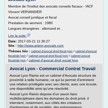
Membre de l'Institut des avocats conseils fiscaux - IACF
Vincent VERVANDIER
Avocat conseil juridique et fiscal
Prestation de serment : 1980
Langues étrangères : allemand et...
Lire la suite
Date:
2017-03-21 11:30:27
Site :
http://www.artem-avocats.com
Thèmes liés :
/
cabinet d'avocat droit fiscal lyon
cabinet d'avocat
/
/
fiscaliste lyon
cabinet avocat droit fiscal lyon
cabinet avocat
/
cabinet d'avocat droit social lyon
fiscaliste lyon
Avocat Lyon - Commercial Contrat Travail
Avocat Lyon Rainio est un cabinet d'Avocats structure de
proximité à taille humaine, ce qui lui permet d'entretenir
une relation privilégiée avec ses clients, avec une écoute,
une disponibilité ainsi qu'une réactivité.
Avocat Lyon Rainio dispose d'un savoir-faire
multidisciplinaire dans les domaines du droit privé, il
intervient, notamment, aux côtés des créateurs
d'entreprises et de sociétés, des entrepreneurs