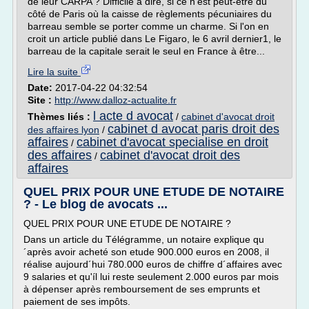
de leur CARPA ? Difficile à dire, si ce n'est peut-être du
côté de Paris où la caisse de règlements pécuniaires du
barreau semble se porter comme un charme. Si l'on en
croit un article publié dans Le Figaro, le 6 avril dernier1, le
barreau de la capitale serait le seul en France à être...
Lire la suite
Date:
2017-04-22 04:32:54
Site :
http://www.dalloz-actualite.fr
l acte d avocat
Thèmes liés :
/
cabinet d'avocat droit
cabinet d avocat paris droit des
des affaires lyon
/
affaires
cabinet d'avocat specialise en droit
/
des affaires
cabinet d'avocat droit des
/
affaires
QUEL PRIX POUR UNE ETUDE DE NOTAIRE
? - Le blog de avocats ...
QUEL PRIX POUR UNE ETUDE DE NOTAIRE ?
Dans un article du Télégramme, un notaire explique qu
´après avoir acheté son etude 900.000 euros en 2008, il
réalise aujourd´hui 780.000 euros de chiffre d´affaires avec
9 salaries et qu'íl lui reste seulement 2.000 euros par mois
à dépenser après remboursement de ses emprunts et
paiement de ses impôts.