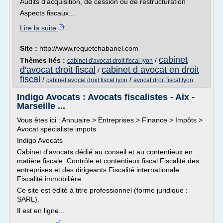
Audits d'acquisition, de cession ou de restructuration
Aspects fiscaux...
Lire la suite
Site :
http://www.requetchabanel.com
cabinet
Thèmes liés :
/
cabinet d'avocat droit fiscal lyon
d'avocat droit fiscal
cabinet d avocat en droit
/
fiscal
/
/
cabinet avocat droit fiscal lyon
avocat droit fiscal lyon
Indigo Avocats : Avocats fiscalistes - Aix -
Marseille ...
Vous êtes ici : Annuaire > Entreprises > Finance > Impôts >
Avocat spécialiste impots
Indigo Avocats
Cabinet d'avocats dédié au conseil et au contentieux en
matière fiscale. Contrôle et contentieux fiscal Fiscalité des
entreprises et des dirigeants Fiscalité internationale
Fiscalité immobilière
Ce site est édité à titre professionnel (forme juridique :
SARL).
Il est en ligne...