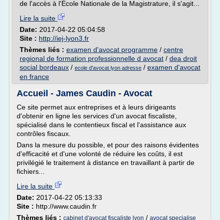
de l'accès à l'École Nationale de la Magistrature, il s'agit...
Lire la suite
Date:
2017-04-22 05:04:58
Site :
http://iej-lyon3.fr
Thèmes liés :
examen d'avocat programme
/
centre
regional de formation professionnelle d avocat
/
dea droit
social bordeaux
/
/
examen d'avocat
ecole d'avocat lyon adresse
en france
Accueil - James Caudin - Avocat
Ce site permet aux entreprises et à leurs dirigeants
d'obtenir en ligne les services d'un avocat fiscaliste,
spécialisé dans le contentieux fiscal et l'assistance aux
contrôles fiscaux.
Dans la mesure du possible, et pour des raisons évidentes
d'efficacité et d'une volonté de réduire les coûts, il est
privilégié le traitement à distance en travaillant à partir de
fichiers...
Lire la suite
Date:
2017-04-22 05:13:33
Site :
http://www.caudin.fr
Thèmes liés :
/
cabinet d'avocat fiscaliste lyon
avocat specialise