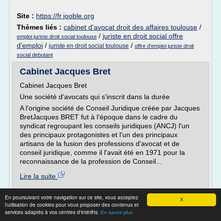
Site :
https://fr.jooble.org
Thèmes liés :
cabinet d'avocat droit des affaires toulouse
/
/
juriste en droit social offre
emploi juriste droit social toulouse
d'emploi
/
/
juriste en droit social toulouse
offre d'emploi juriste droit
social debutant
Cabinet Jacques Bret
Cabinet Jacques Bret
Une société d'avocats qui s'inscrit dans la durée
A l'origine société de Conseil Juridique créée par Jacques
BretJacques BRET fut à l'époque dans le cadre du
syndicat regroupant les conseils juridiques (ANCJ) l'un
des principaux protagonistes et l'un des principaux
artisans de la fusion des professions d'avocat et de
conseil juridique, comme il l'avait été en 1971 pour la
reconnaissance de la profession de Conseil...
Lire la suite
Site :
http://www.cabinetjacquesbret.com
En poursuivant votre navigation sur ce site, vous acceptez
X
l'utilisation de cookies pour vous proposer des contenus et
Thèmes liés :
cabinet d'avocat droit social international
/
services adaptés à vos centres d'intérêts.
En savoir plus
/
cabinet d'avocat droit social
cabinet d'avocat droit fiscal lyon