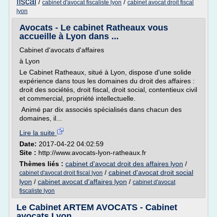
fiscal
/
/
cabinet d'avocat fiscaliste lyon
cabinet avocat droit fiscal
lyon
Avocats - Le cabinet Ratheaux vous
accueille à Lyon dans ...
Cabinet d'avocats d'affaires
à Lyon
Le Cabinet Ratheaux, situé à Lyon, dispose d'une solide
expérience dans tous les domaines du droit des affaires :
droit des sociétés, droit fiscal, droit social, contentieux civil
et commercial, propriété intellectuelle.
Animé par dix associés spécialisés dans chacun des
domaines, il...
Lire la suite
Date:
2017-04-22 04:02:59
Site :
http://www.avocats-lyon-ratheaux.fr
Thèmes liés :
cabinet d'avocat droit des affaires lyon
/
/
cabinet d'avocat droit social
cabinet d'avocat droit fiscal lyon
lyon
/
cabinet avocat d'affaires lyon
/
cabinet d'avocat
fiscaliste lyon
Le Cabinet ARTEM AVOCATS - Cabinet
avocats Lyon