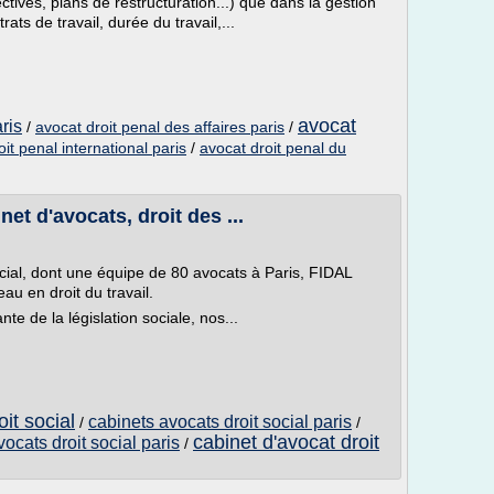
ctives, plans de restructuration...) que dans la gestion
trats de travail, durée du travail,...
avocat
ris
/
avocat droit penal des affaires paris
/
it penal international paris
/
avocat droit penal du
net d'avocats, droit des ...
ocial, dont une équipe de 80 avocats à Paris, FIDAL
au en droit du travail.
e de la législation sociale, nos...
it social
cabinets avocats droit social paris
/
/
cabinet d'avocat droit
vocats droit social paris
/