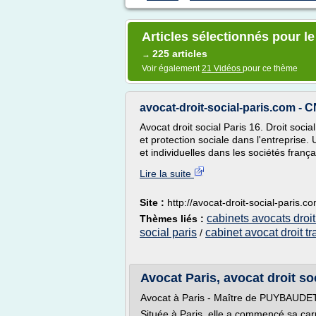
Articles sélectionnés pour le
225 articles
→
Voir également
21 Vidéos
pour ce thème
avocat-droit-social-paris.com 
Avocat droit social Paris 16. Droit socia
et protection sociale dans l'entreprise. 
et individuelles dans les sociétés franç
Lire la suite
Site :
http://avocat-droit-social-paris.c
cabinets avocats droit
Thèmes liés :
social paris
cabinet avocat droit tr
/
Avocat Paris, avocat droit soc
Avocat à Paris - Maître de PUYBAUDE
Située à Paris, elle a commencé sa carr