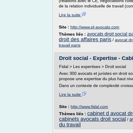
(relations avec le CE, négociations colle
de la relation individuelle de travail (con
Lire la suite
Site :
http://www.pl-avocats.com
avocats droit social pa
Thèmes liés :
droit des affaires paris
/
avocat dro
travail paris
Droit social - Expertise - Cabi
Fidal > Les expertises > Droit social
Avec 300 avocats et juristes en droit s
propose une expertise du plus haut nive
Dans un contexte de complexité croissant
Lire la suite
Site :
http://www.fidal.com
cabinet d avocat dro
Thèmes liés :
cabinets avocats droit social
a
/
du travail