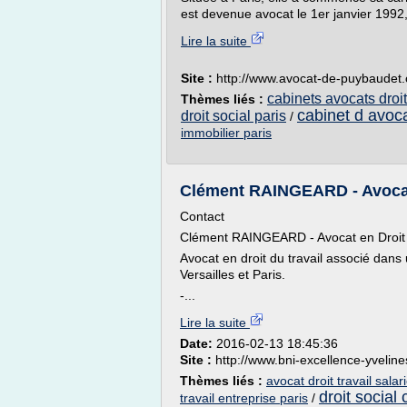
est devenue avocat le 1er janvier 1992,
Lire la suite
Site :
http://www.avocat-de-puybaudet
cabinets avocats droit
Thèmes liés :
cabinet d avoca
droit social paris
/
immobilier paris
Clément RAINGEARD - Avocat e
Contact
Clément RAINGEARD - Avocat en Droit So
Avocat en droit du travail associé dans
Versailles et Paris.
-...
Lire la suite
Date:
2016-02-13 18:45:36
Site :
http://www.bni-excellence-yvelin
Thèmes liés :
avocat droit travail salar
droit social 
travail entreprise paris
/