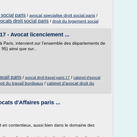
 social paris
/
avocat specialise droit social paris
/
ocats droit social paris
/
droit du logement social
 17 - Avocat licenciement ...
, à Paris, intervient sur l'ensemble des départements de
 95) ainsi que sur...
avail paris
/
/
avocat droit travail paris 17
cabinet d'avocat
oit du travail bordeaux
/
cabinet d'avocat droit du
cats d'Affaires paris ...
 et en contentieux, aussi bien dans le domaine des