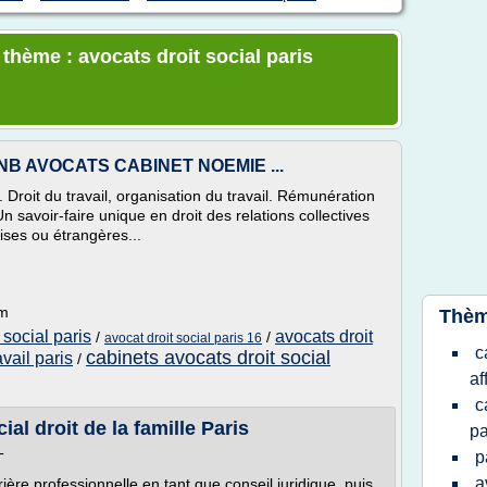
 thème : avocats droit social paris
- CNB AVOCATS CABINET NOEMIE ...
l. Droit du travail, organisation du travail. Rémunération
Un savoir-faire unique en droit des relations collectives
aises ou étrangères...
om
Thèm
 social paris
avocats droit
/
/
avocat droit social paris 16
c
cabinets avocats droit social
avail paris
/
af
c
ial droit de la famille Paris
pa
p
T
a
ière professionnelle en tant que conseil juridique, puis