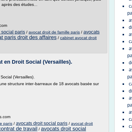
 après des études...
c
pa
a
.com
d
 social paris
avocats
/
avocat droit de famille paris
/
a
t paris droit des affaires
/
cabinet avocat droit
c
a
pa
n Droit Social (Versailles).
d
a
pa
cial (Versailles).
 une structure inter-barreaux de 18 avocats basée sur
c
d
a
pa
a
es.com
c
avocats droit social paris
ie paris
/
/
avocat droit
c
contrat de travail
avocats droit social
/