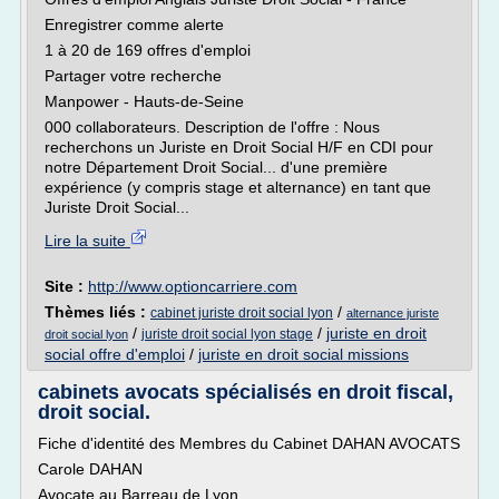
Enregistrer comme alerte
1 à 20 de 169 offres d'emploi
Partager votre recherche
Manpower - Hauts-de-Seine
000 collaborateurs. Description de l'offre : Nous
recherchons un Juriste en Droit Social H/F en CDI pour
notre Département Droit Social... d'une première
expérience (y compris stage et alternance) en tant que
Juriste Droit Social...
Lire la suite
Site :
http://www.optioncarriere.com
Thèmes liés :
/
cabinet juriste droit social lyon
alternance juriste
/
/
juriste en droit
juriste droit social lyon stage
droit social lyon
social offre d'emploi
/
juriste en droit social missions
cabinets avocats spécialisés en droit fiscal,
droit social.
Fiche d'identité des Membres du Cabinet DAHAN AVOCATS
Carole DAHAN
Avocate au Barreau de Lyon