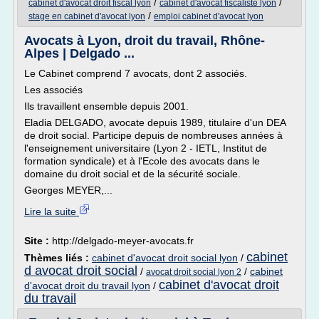
/
/
cabinet d'avocat droit fiscal lyon
cabinet d'avocat fiscaliste lyon
/
stage en cabinet d'avocat lyon
emploi cabinet d'avocat lyon
Avocats à Lyon, droit du travail, Rhône-
Alpes | Delgado ...
Le Cabinet comprend 7 avocats, dont 2 associés.
Les associés
Ils travaillent ensemble depuis 2001.
Eladia DELGADO, avocate depuis 1989, titulaire d'un DEA
de droit social. Participe depuis de nombreuses années à
l'enseignement universitaire (Lyon 2 - IETL, Institut de
formation syndicale) et à l'Ecole des avocats dans le
domaine du droit social et de la sécurité sociale.
Georges MEYER,...
Lire la suite
Site :
http://delgado-meyer-avocats.fr
cabinet
Thèmes liés :
cabinet d'avocat droit social lyon
/
d avocat droit social
/
/
cabinet
avocat droit social lyon 2
cabinet d'avocat droit
d'avocat droit du travail lyon
/
du travail