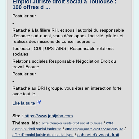
Emploi Juriste droit social à Toulouse :
100 offres d ...
Postuler sur
-
Rattaché à la filière RH, et sous l'autorité du responsable
d'espace sud-ouest, vous développez l'activité, pilotez et
réalisez des missions de conseil auprès ...
Toulouse | CDI | UPSTAIRS | Responsable relations
sociales
Relations sociales Responsable Négociation Droit du
travail Ecoute
Postuler sur
-
Rattaché au DRH groupe, vous êtes en interaction forte
avec tout le...
Lire la suite
Site :
https://www.jobijoba.com
Thèmes liés :
/
offre
offre d'emploi juriste droit social toulouse
/
/
d'emploi droit social toulouse
offre emploi juriste droit social toulouse
/
cabinet d'avocat droit
offre d'emploi juriste droit social lyon