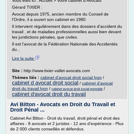
Vous êtes ici : Accueil > Votre cabinet d'Avocats
Gérard TIXIER :
Avocat depuis 1975, ancien membre du Conseil de
l'Ordre, il a ouvert son cabinet en 1980.
Il intervient régulièrement dans des dossiers d'accident du
travail , et de maladies professionnelles aussi bien devant
les juridictions pénales, que civiles.
Il est l'avocat de la Fédération Nationale des Accidentés
du...
Lire la suite
Site :
http://www.tixier-vallet-avocats.com
Thèmes liés :
cabinet d'avocat droit social lyon
/
cabinet d avocat droit social
/
cabinet d'avocat
droit du travail lyon
/
/
cabinet avocat droit social grenoble
cabinet d'avocat droit du travail
Avi Bitton - Avocats en Droit du Travail et
Droit Pénal ...
Cabinet Avi Bitton - Droit du travail, droit pénal et droit des
affaires - 8 avocats et 2 juristes - 12 ans d'expérience - Plus
de 2 000 clients conseillés et défendus.