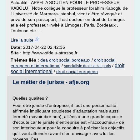
Actualité : APPEL A SOUTIEN POUR LE PROFESSEUR
KABOLU : Notre collègue le professeur Ibrahim Kaboglu de
l'Université de Marmara-Istanbul, vient d'être révoqué et
privé de son passeport; Il est docteur en droit de Limoges
et a été professeur invité à Limoges, Paris, Bordeaux ,
Toulouse etc.....
Lire la suite
Date:
2017-04-22 02:42:36
Site :
http://www-sfde.u-strasbg.fr
Thèmes liés :
dea droit social bordeaux
/
droit social
droit
europeen et international
/
/
specialiste droit social paris
social international
/
droit social europeen
Le métier de juriste - afje.org
Quelles qualités ?
Pour être juriste d'entreprise, il faut une personnalité
affirmée impliquant souplesse d'adaptation mais aussi
fermeté (savoir dire non), alliées à une grande capacité
d'écoute car le juriste d'entreprise est «l'accoucheur» de
son interlocuteur pour le conduire à préciser les objectifs
qu'il veut atteindre avant d'en envisager avec lui les
moyens. Ces...