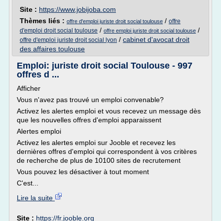
Site :
https://www.jobijoba.com
Thèmes liés :
/
offre
offre d'emploi juriste droit social toulouse
/
/
d'emploi droit social toulouse
offre emploi juriste droit social toulouse
/
cabinet d'avocat droit
offre d'emploi juriste droit social lyon
des affaires toulouse
Emploi: juriste droit social Toulouse - 997
offres d ...
Afficher
Vous n'avez pas trouvé un emploi convenable?
Activez les alertes emploi et vous recevez un message dès
que les nouvelles offres d'emploi apparaissent
Alertes emploi
Activez les alertes emploi sur Jooble et recevez les
dernières offres d'emploi qui correspondent à vos critères
de recherche de plus de 10100 sites de recrutement
Vous pouvez les désactiver à tout moment
C'est...
Lire la suite
Site :
https://fr.jooble.org