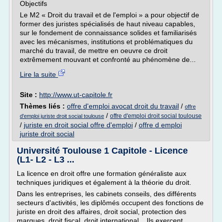
Objectifs
Le M2 « Droit du travail et de l'emploi » a pour objectif de
former des juristes spécialisés de haut niveau capables,
sur le fondement de connaissance solides et familiarisés
avec les mécanismes, institutions et problématiques du
marché du travail, de mettre en oeuvre ce droit
extrêmement mouvant et confronté au phénomène de...
Lire la suite
Site :
http://www.ut-capitole.fr
Thèmes liés :
offre d'emploi avocat droit du travail
/
offre
/
offre d'emploi droit social toulouse
d'emploi juriste droit social toulouse
/
juriste en droit social offre d'emploi
/
offre d emploi
juriste droit social
Université Toulouse 1 Capitole - Licence
(L1- L2 - L3 ...
La licence en droit offre une formation généraliste aux
techniques juridiques et également à la théorie du droit.
Dans les entreprises, les cabinets conseils, des différents
secteurs d'activités, les diplômés occupent des fonctions de
juriste en droit des affaires, droit social, protection des
marques, droit fiscal, droit international... Ils exercent