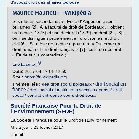
d'avocat droit des affaires toulouse
Maurice Hauriou — Wikipédia
Ses études secondaires au lycée d' Angoulême sont
brillantes [2] . A la faculté de droit de Bordeaux , il obtient
sa licence (1876) et son doctorat (1879) en droit [2] , [3] ,
où il se distingue spécialement en droit romain et droit
civil [6] . Sa thèse de licence a pour titre « Du terme en
droit romain et en droit français » [7] , celle de doctorat,
« Étude sur la contradictio ;...
Lire la suite
Date:
2017-04-19 01:42:50
Site :
https://fr.wikipedia.org
droit social en
Thèmes liés :
dea droit social bordeaux
/
france
/
droit social et institutions sociales
/
paris 2 droit
social
/
contrat entreprise cours droit social
Société Française Pour le Droit de
l’Environnement (SFDE)
La Société Française pour le Droit de l'Environnement
Mis à jour : 23 février 2017
E-mail