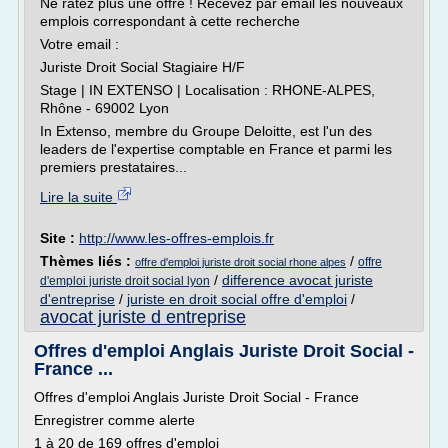
Ne ratez plus une offre ! Recevez par email les nouveaux
emplois correspondant à cette recherche
Votre email :
Juriste Droit Social Stagiaire H/F
Stage | IN EXTENSO | Localisation : RHONE-ALPES,
Rhône - 69002 Lyon
In Extenso, membre du Groupe Deloitte, est l'un des
leaders de l'expertise comptable en France et parmi les
premiers prestataires...
Lire la suite
Site :
http://www.les-offres-emplois.fr
Thèmes liés :
/
offre
offre d'emploi juriste droit social rhone alpes
/
difference avocat juriste
d'emploi juriste droit social lyon
d'entreprise
/
juriste en droit social offre d'emploi
/
avocat juriste d entreprise
Offres d'emploi Anglais Juriste Droit Social -
France ...
Offres d'emploi Anglais Juriste Droit Social - France
Enregistrer comme alerte
1 à 20 de 169 offres d'emploi