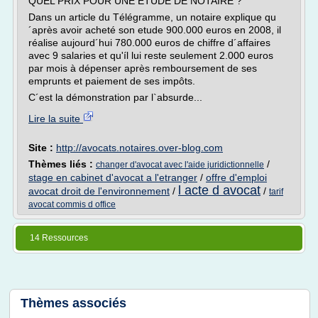
QUEL PRIX POUR UNE ETUDE DE NOTAIRE ?
Dans un article du Télégramme, un notaire explique qu
´après avoir acheté son etude 900.000 euros en 2008, il
réalise aujourd´hui 780.000 euros de chiffre d´affaires
avec 9 salaries et qu'íl lui reste seulement 2.000 euros
par mois à dépenser après remboursement de ses
emprunts et paiement de ses impôts.
C´est la démonstration par l`absurde...
Lire la suite
Site :
http://avocats.notaires.over-blog.com
Thèmes liés :
/
changer d'avocat avec l'aide juridictionnelle
stage en cabinet d'avocat a l'etranger
/
offre d'emploi
l acte d avocat
avocat droit de l'environnement
/
/
tarif
avocat commis d office
14 Ressources
Thèmes associés