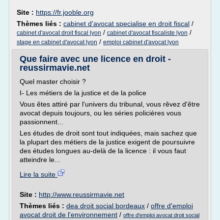
Site :
https://fr.jooble.org
Thèmes liés :
cabinet d'avocat specialise en droit fiscal
/
/
/
cabinet d'avocat droit fiscal lyon
cabinet d'avocat fiscaliste lyon
/
stage en cabinet d'avocat lyon
emploi cabinet d'avocat lyon
Que faire avec une licence en droit -
reussirmavie.net
Quel master choisir ?
I- Les métiers de la justice et de la police
Vous êtes attiré par l'univers du tribunal, vous rêvez d'être
avocat depuis toujours, ou les séries policières vous
passionnent...
Les études de droit sont tout indiquées, mais sachez que
la plupart des métiers de la justice exigent de poursuivre
des études longues au-delà de la licence : il vous faut
atteindre le...
Lire la suite
Site :
http://www.reussirmavie.net
Thèmes liés :
dea droit social bordeaux
/
offre d'emploi
avocat droit de l'environnement
/
offre d'emploi avocat droit social