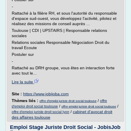
-
Rattaché à la filière RH, et sous l'autorité du responsable
d'espace sud-ouest, vous développez l'activité, pilotez et
réalisez des missions de conseil auprès ...
Toulouse | CDI | UPSTAIRS | Responsable relations
sociales
Relations sociales Responsable Négociation Droit du
travail Ecoute
Postuler sur
-
Rattaché au DRH groupe, vous êtes en interaction forte
avec tout le...
Lire la suite
Site :
https://www.jobijoba.com
Thèmes liés :
/
offre
offre d'emploi juriste droit social toulouse
/
/
d'emploi droit social toulouse
offre emploi juriste droit social toulouse
/
cabinet d'avocat droit
offre d'emploi juriste droit social lyon
des affaires toulouse
Emploi Stage Juriste Droit Social - JobisJob