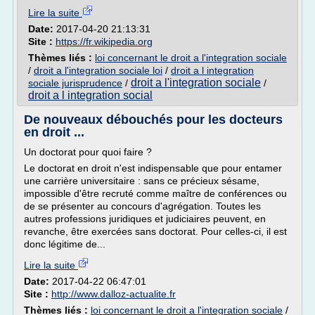
Lire la suite
Date:
2017-04-20 21:13:31
Site :
https://fr.wikipedia.org
Thèmes liés :
loi concernant le droit a l'integration sociale
/
droit a l'integration sociale loi
/
droit a l integration
droit a l'integration sociale
sociale jurisprudence
/
/
droit a l integration social
De nouveaux débouchés pour les docteurs
en droit ...
Un doctorat pour quoi faire ?
Le doctorat en droit n'est indispensable que pour entamer
une carrière universitaire : sans ce précieux sésame,
impossible d'être recruté comme maître de conférences ou
de se présenter au concours d'agrégation. Toutes les
autres professions juridiques et judiciaires peuvent, en
revanche, être exercées sans doctorat. Pour celles-ci, il est
donc légitime de...
Lire la suite
Date:
2017-04-22 06:47:01
Site :
http://www.dalloz-actualite.fr
Thèmes liés :
loi concernant le droit a l'integration sociale
/