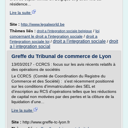
résidence...
Lire la suite
Site :
http://www.legalworld.be
Thèmes liés :
/
loi
droit a l'integration sociale belgique
concernant le droit a l'integration sociale
/
droit a
droit a l'integration sociale
droit
l'integration sociale loi
/
/
a l integration social
Greffe du Tribunal de commerce de Lyon
13/03/2017 - CCRCS : focus sur les avis récents relatifs à
des opérations de sociétés
Le CCRCS (Comité de Coordination du Registre du
Commerce et des Société) : s'est récemment positionné
sur les conditions d'immatriculation des SEL et
d'inscription au RCS d'opérations telles que les réductions
de capital non motivées par des pertes et la clôture de la
liquidation d'une...
Lire la suite
Site :
http://www.greffe-tc-lyon.fr