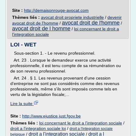
Site :
http://demaisonrouge-avocat.com
Thèmes liés :
avocat droit propriete industrielle
/
devenir
avocat droit de l'homme
avocat droit de l'homme
/
/
avocat droit de l homme
/
loi concernant le droit a
l'integration sociale
LOI - WET
Sous-section 1. - Le revenu professionnel.
Art. 23 . Lorsque le demandeur exerce une activité
professionnelle, il est tenu compte de sa rémunération ou
de son revenu professionnel.
Art. 24 . § 1. Les revenus provenant d'une cession
d'entreprise ne sont pas considérés comme des revenus
professionnels, même s'ils sont imposés comme tels en
vertu de la législation fiscale;...
Lire la suite
Site :
http://www.ejustice.just.fgov.be
Thèmes liés :
loi concernant le droit a l'integration sociale
/
droit a l'integration sociale loi
/
droit a l'integration sociale
droit a l'integration sociale
droit a l
/
/
belgique