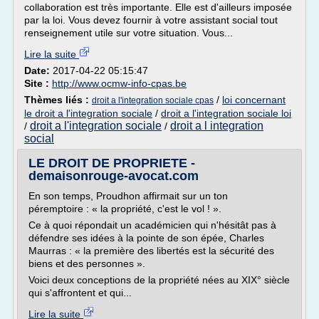
collaboration est très importante. Elle est d'ailleurs imposée
par la loi. Vous devez fournir à votre assistant social tout
renseignement utile sur votre situation. Vous...
Lire la suite
Date:
2017-04-22 05:15:47
Site :
http://www.ocmw-info-cpas.be
Thèmes liés :
/
loi concernant
droit a l'integration sociale cpas
le droit a l'integration sociale
/
droit a l'integration sociale loi
droit a l'integration sociale
droit a l integration
/
/
social
LE DROIT DE PROPRIETE -
demaisonrouge-avocat.com
En son temps, Proudhon affirmait sur un ton
péremptoire : « la propriété, c'est le vol ! ».
Ce à quoi répondait un académicien qui n'hésitât pas à
défendre ses idées à la pointe de son épée, Charles
Maurras : « la première des libertés est la sécurité des
biens et des personnes ».
Voici deux conceptions de la propriété nées au XIX° siècle
qui s'affrontent et qui...
Lire la suite