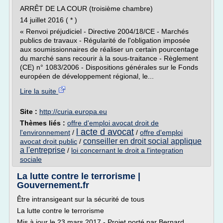
ARRÊT DE LA COUR (troisième chambre)
14 juillet 2016 ( * )
« Renvoi préjudiciel - Directive 2004/18/CE - Marchés
publics de travaux - Régularité de l'obligation imposée
aux soumissionnaires de réaliser un certain pourcentage
du marché sans recourir à la sous-traitance - Règlement
(CE) n° 1083/2006 - Dispositions générales sur le Fonds
européen de développement régional, le...
Lire la suite
Site :
http://curia.europa.eu
Thèmes liés :
offre d'emploi avocat droit de
l acte d avocat
l'environnement
/
/
offre d'emploi
conseiller en droit social applique
avocat droit public
/
a l'entreprise
/
loi concernant le droit a l'integration
sociale
La lutte contre le terrorisme |
Gouvernement.fr
Être intransigeant sur la sécurité de tous
La lutte contre le terrorisme
Mis à jour le 23 mars 2017 - Projet porté par Bernard