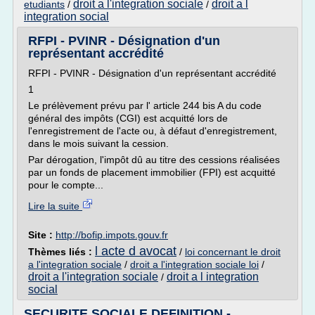
droit a l'integration sociale
droit a l
etudiants
/
/
integration social
RFPI - PVINR - Désignation d'un
représentant accrédité
RFPI - PVINR - Désignation d'un représentant accrédité
1
Le prélèvement prévu par l' article 244 bis A du code
général des impôts (CGI) est acquitté lors de
l'enregistrement de l'acte ou, à défaut d'enregistrement,
dans le mois suivant la cession.
Par dérogation, l'impôt dû au titre des cessions réalisées
par un fonds de placement immobilier (FPI) est acquitté
pour le compte...
Lire la suite
Site :
http://bofip.impots.gouv.fr
l acte d avocat
Thèmes liés :
/
loi concernant le droit
a l'integration sociale
/
droit a l'integration sociale loi
/
droit a l'integration sociale
droit a l integration
/
social
SECURITE SOCIALE DEFINITION -