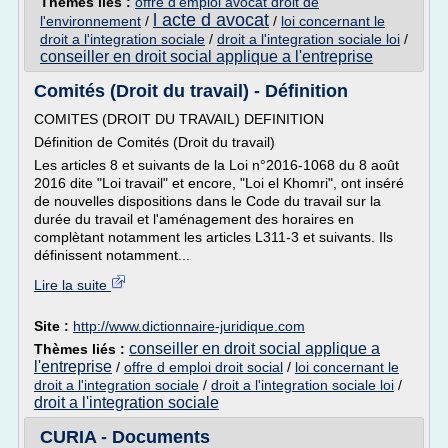
Thèmes liés :
offre d'emploi avocat droit de
l acte d avocat
l'environnement
/
/
loi concernant le
droit a l'integration sociale
/
droit a l'integration sociale loi
/
conseiller en droit social applique a l'entreprise
Comités (Droit du travail) - Définition
COMITES (DROIT DU TRAVAIL) DEFINITION
Définition de Comités (Droit du travail)
Les articles 8 et suivants de la Loi n°2016-1068 du 8 août
2016 dite "Loi travail" et encore, "Loi el Khomri", ont inséré
de nouvelles dispositions dans le Code du travail sur la
durée du travail et l'aménagement des horaires en
complètant notamment les articles L311-3 et suivants. Ils
définissent notamment...
Lire la suite
Site :
http://www.dictionnaire-juridique.com
conseiller en droit social applique a
Thèmes liés :
l'entreprise
/
offre d emploi droit social
/
loi concernant le
droit a l'integration sociale
/
droit a l'integration sociale loi
/
droit a l'integration sociale
CURIA - Documents