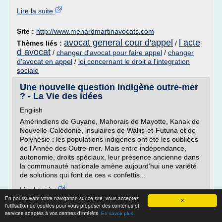
Lire la suite
Site :
http://www.menardmartinavocats.com
avocat general cour d'appel
l acte
Thèmes liés :
/
d avocat
/
changer d'avocat pour faire appel
/
changer
d'avocat en appel
/
loi concernant le droit a l'integration
sociale
Une nouvelle question indigène outre-mer
? - La Vie des idées
English
Amérindiens de Guyane, Mahorais de Mayotte, Kanak de
Nouvelle-Calédonie, insulaires de Wallis-et-Futuna et de
Polynésie : les populations indigènes ont été les oubliées
de l'Année des Outre-mer. Mais entre indépendance,
autonomie, droits spéciaux, leur présence ancienne dans
la communauté nationale amène aujourd'hui une variété
de solutions qui font de ces « confettis...
Lire la suite
En poursuivant votre navigation sur ce site, vous acceptez
Date:
2017-04-22 02:47:33
X
l'utilisation de cookies pour vous proposer des contenus et
Site :
http://www.laviedesidees.fr
services adaptés à vos centres d'intérêts.
En savoir plus
Thèmes liés :
loi concernant le droit a l'integration sociale