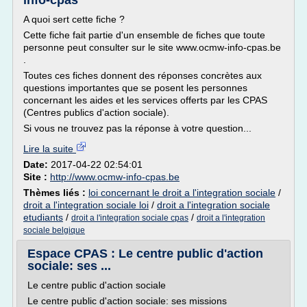
info-cpas
A quoi sert cette fiche ?
Cette fiche fait partie d'un ensemble de fiches que toute
personne peut consulter sur le site www.ocmw-info-cpas.be
.
Toutes ces fiches donnent des réponses concrètes aux
questions importantes que se posent les personnes
concernant les aides et les services offerts par les CPAS
(Centres publics d'action sociale).
Si vous ne trouvez pas la réponse à votre question...
Lire la suite
Date:
2017-04-22 02:54:01
Site :
http://www.ocmw-info-cpas.be
Thèmes liés :
loi concernant le droit a l'integration sociale
/
droit a l'integration sociale loi
/
droit a l'integration sociale
etudiants
/
/
droit a l'integration sociale cpas
droit a l'integration
sociale belgique
Espace CPAS : Le centre public d'action
sociale: ses ...
Le centre public d'action sociale
Le centre public d'action sociale: ses missions