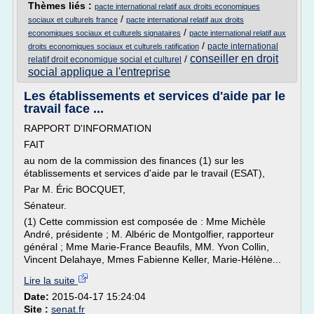
Thèmes liés :
pacte international relatif aux droits economiques
/
sociaux et culturels france
pacte international relatif aux droits
/
economiques sociaux et culturels signataires
pacte international relatif aux
/
pacte international
droits economiques sociaux et culturels ratification
conseiller en droit
/
relatif droit economique social et culturel
social applique a l'entreprise
Les établissements et services d'aide par le
travail face ...
RAPPORT D'INFORMATION
FAIT
au nom de la commission des finances (1) sur les
établissements et services d'aide par le travail (ESAT),
Par M. Éric BOCQUET,
Sénateur.
(1) Cette commission est composée de : Mme Michèle
André, présidente ; M. Albéric de Montgolfier, rapporteur
général ; Mme Marie-France Beaufils, MM. Yvon Collin,
Vincent Delahaye, Mmes Fabienne Keller, Marie-Hélène...
Lire la suite
Date:
2015-04-17 15:24:04
Site :
senat.fr