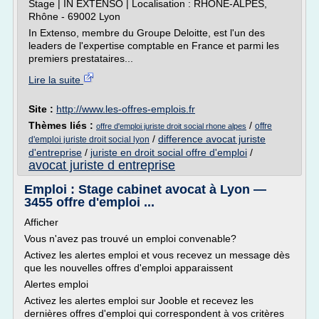
Stage | IN EXTENSO | Localisation : RHONE-ALPES,
Rhône - 69002 Lyon
In Extenso, membre du Groupe Deloitte, est l'un des
leaders de l'expertise comptable en France et parmi les
premiers prestataires...
Lire la suite
Site :
http://www.les-offres-emplois.fr
Thèmes liés :
/
offre
offre d'emploi juriste droit social rhone alpes
/
difference avocat juriste
d'emploi juriste droit social lyon
d'entreprise
/
juriste en droit social offre d'emploi
/
avocat juriste d entreprise
Emploi : Stage cabinet avocat à Lyon —
3455 offre d'emploi ...
Afficher
Vous n'avez pas trouvé un emploi convenable?
Activez les alertes emploi et vous recevez un message dès
que les nouvelles offres d'emploi apparaissent
Alertes emploi
Activez les alertes emploi sur Jooble et recevez les
dernières offres d'emploi qui correspondent à vos critères