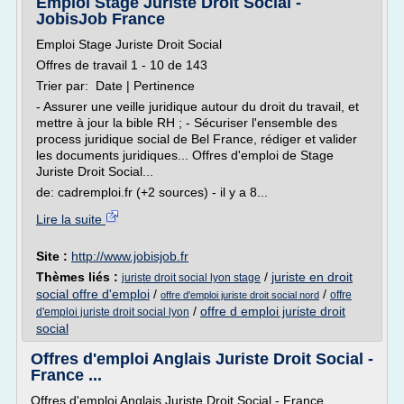
Emploi Stage Juriste Droit Social -
JobisJob France
Emploi Stage Juriste Droit Social
Offres de travail 1 - 10 de 143
Trier par: Date | Pertinence
- Assurer une veille juridique autour du droit du travail, et
mettre à jour la bible RH ; - Sécuriser l'ensemble des
process juridique social de Bel France, rédiger et valider
les documents juridiques... Offres d'emploi de Stage
Juriste Droit Social...
de: cadremploi.fr (+2 sources) - il y a 8...
Lire la suite
Site :
http://www.jobisjob.fr
Thèmes liés :
/
juriste en droit
juriste droit social lyon stage
social offre d'emploi
/
/
offre
offre d'emploi juriste droit social nord
/
offre d emploi juriste droit
d'emploi juriste droit social lyon
social
Offres d'emploi Anglais Juriste Droit Social -
France ...
Offres d'emploi Anglais Juriste Droit Social - France