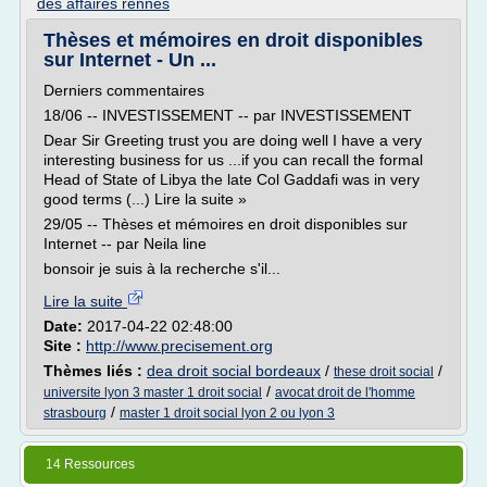
des affaires rennes
Thèses et mémoires en droit disponibles
sur Internet - Un ...
Derniers commentaires
18/06 -- INVESTISSEMENT -- par INVESTISSEMENT
Dear Sir Greeting trust you are doing well I have a very
interesting business for us ...if you can recall the formal
Head of State of Libya the late Col Gaddafi was in very
good terms (...) Lire la suite »
29/05 -- Thèses et mémoires en droit disponibles sur
Internet -- par Neila line
bonsoir je suis à la recherche s'il...
Lire la suite
Date:
2017-04-22 02:48:00
Site :
http://www.precisement.org
Thèmes liés :
dea droit social bordeaux
/
/
these droit social
/
universite lyon 3 master 1 droit social
avocat droit de l'homme
/
strasbourg
master 1 droit social lyon 2 ou lyon 3
14 Ressources