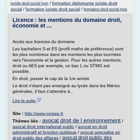
/
formation diplomante juriste droit
juriste droit social lyon
social
/
formation juriste droit social
/
formation droit social lyon
Licence : les mentions du domaine droit,
économie et ...
Accès aux licences du domaine
Les bacheliers S et ES (profil maths de préférence) sont
les plus nombreux dans les mentions les plus tournées
vers l'économie et la gestion. Pour les autres mentions,
droit ou AES par exemple, un bac L ou STMG est
possible.
En droit, passer le cap de la 1re année
Le droit n'étant pas enseigné au lycée dans les filières
générales, il faut s'attendre à...
Lire la suite
Site :
http://www.onisep.fr
avocat droit de l environnement
Thèmes liés :
/
avocat droit international public
/
avocat en droit
administratif et fonction publique
/
avocat specialise en
avocat droit public des
droit public des affaires
/