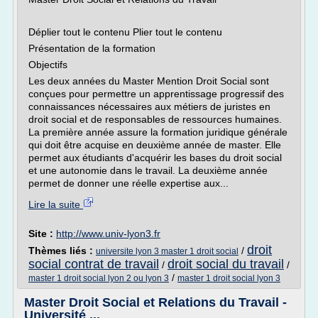
Déplier tout le contenu Plier tout le contenu
Présentation de la formation
Objectifs
Les deux années du Master Mention Droit Social sont
conçues pour permettre un apprentissage progressif des
connaissances nécessaires aux métiers de juristes en
droit social et de responsables de ressources humaines.
La première année assure la formation juridique générale
qui doit être acquise en deuxième année de master. Elle
permet aux étudiants d'acquérir les bases du droit social
et une autonomie dans le travail. La deuxième année
permet de donner une réelle expertise aux...
Lire la suite
Site :
http://www.univ-lyon3.fr
droit
Thèmes liés :
/
universite lyon 3 master 1 droit social
social contrat de travail
droit social du travail
/
/
/
master 1 droit social lyon 2 ou lyon 3
master 1 droit social lyon 3
Master Droit Social et Relations du Travail -
Université ...