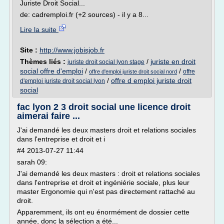
Juriste Droit Social...
de: cadremploi.fr (+2 sources) - il y a 8...
Lire la suite
Site :
http://www.jobisjob.fr
Thèmes liés :
/
juriste en droit
juriste droit social lyon stage
social offre d'emploi
/
/
offre
offre d'emploi juriste droit social nord
/
offre d emploi juriste droit
d'emploi juriste droit social lyon
social
fac lyon 2 3 droit social une licence droit
aimerai faire ...
J'ai demandé les deux masters droit et relations sociales
dans l'entreprise et droit et i
#4 2013-07-27 11:44
sarah 09:
J'ai demandé les deux masters : droit et relations sociales
dans l'entreprise et droit et ingéniérie sociale, plus leur
master Ergonomie qui n'est pas directement rattaché au
droit.
Apparemment, ils ont eu énormément de dossier cette
année, donc la sélection a été...