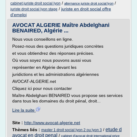
/
/
cabinet juriste droit social lyon
alternance juriste droit social lyon
/
juriste en droit social offre
juriste droit social lyon stage
d'emploi
AVOCAT ALGERIE Maître Abdelghani
BENAIRED, Algérie ...
Nous vous conseillons en ligne.
Posez-nous des questions juridiques concrètes
et vous obtiendrez des réponses précises.
Où vous soyez nous pouvons aussi vous
représenter en Algérie devant les
juridictions et les administrations algériennes
AVOCAT-ALGERIE.net
Cliquez ici pour nous contacter
Maître Abdelghani BENAIRED vous propose ses services
dans tous les domaines du droit pénal, droit...
Lire la suite
Site :
http://www.avocat-algerie.net
etude d
Thèmes liés :
/
master 1 droit social lyon 2 ou lyon 3
avocat en droit penal
/
cabinet d'avocat droit international prive