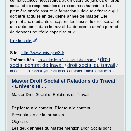
connaissances nécessaires aux métiers de juristes en droit
social et de responsables de ressources humaines. La
première année assure la formation juridique générale qui
doit être acquise en deuxième année de master. Elle
permet aux étudiants d'acquérir les bases du droit social et
une autonomie dans le travail. La deuxième année permet
de donner une réelle expertise aux...
Lire la suite
Site :
http://www.univ-lyon3.fr
droit
Thèmes liés :
/
universite lyon 3 master 1 droit social
social contrat de travail
droit social du travail
/
/
/
master 1 droit social lyon 2 ou lyon 3
master 1 droit social lyon 3
Master Droit Social et Relations du Travail
- Université ...
Master Droit Social et Relations du Travail
Déplier tout le contenu Plier tout le contenu
Présentation de la formation
Objectifs
Les deux années du Master Mention Droit Social sont