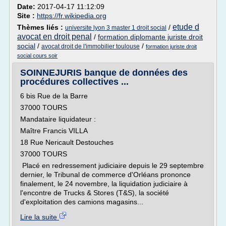
Date:
2017-04-17 11:12:09
Site :
https://fr.wikipedia.org
etude d
Thèmes liés :
/
universite lyon 3 master 1 droit social
avocat en droit penal
/
formation diplomante juriste droit
social
/
/
avocat droit de l'immobilier toulouse
formation juriste droit
social cours soir
SOINNEJURIS banque de données des
procédures collectives ...
6 bis Rue de la Barre
37000 TOURS
Mandataire liquidateur :
Maître Francis VILLA
18 Rue Nericault Destouches
37000 TOURS
Placé en redressement judiciaire depuis le 29 septembre
dernier, le Tribunal de commerce d'Orléans prononce
finalement, le 24 novembre, la liquidation judiciaire à
l'encontre de Trucks & Stores (T&S), la société
d'exploitation des camions magasins...
Lire la suite