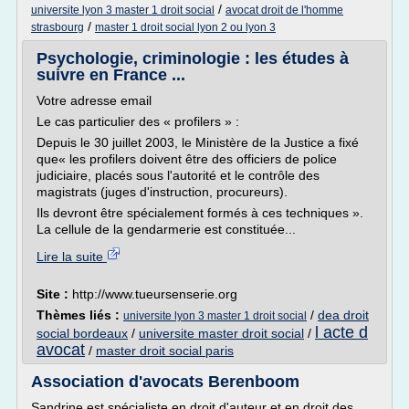
/
universite lyon 3 master 1 droit social
avocat droit de l'homme
/
strasbourg
master 1 droit social lyon 2 ou lyon 3
Psychologie, criminologie : les études à
suivre en France ...
Votre adresse email
Le cas particulier des « profilers » :
Depuis le 30 juillet 2003, le Ministère de la Justice a fixé
que« les profilers doivent être des officiers de police
judiciaire, placés sous l'autorité et le contrôle des
magistrats (juges d'instruction, procureurs).
Ils devront être spécialement formés à ces techniques ».
La cellule de la gendarmerie est constituée...
Lire la suite
Site :
http://www.tueursenserie.org
Thèmes liés :
/
dea droit
universite lyon 3 master 1 droit social
l acte d
social bordeaux
/
universite master droit social
/
avocat
/
master droit social paris
Association d'avocats Berenboom
Sandrine est spécialiste en droit d'auteur et en droit des