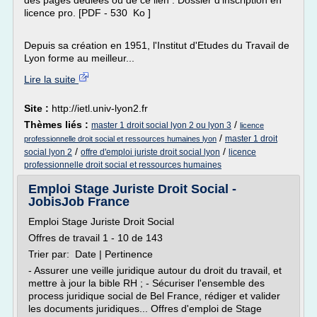
des pages dédiées ou de ce lien : Dossier d'inscription en
licence pro. [PDF - 530 Ko ]
Depuis sa création en 1951, l'Institut d'Etudes du Travail de
Lyon forme au meilleur...
Lire la suite
Site :
http://ietl.univ-lyon2.fr
Thèmes liés :
/
master 1 droit social lyon 2 ou lyon 3
licence
/
master 1 droit
professionnelle droit social et ressources humaines lyon
/
/
social lyon 2
offre d'emploi juriste droit social lyon
licence
professionnelle droit social et ressources humaines
Emploi Stage Juriste Droit Social -
JobisJob France
Emploi Stage Juriste Droit Social
Offres de travail 1 - 10 de 143
Trier par: Date | Pertinence
- Assurer une veille juridique autour du droit du travail, et
mettre à jour la bible RH ; - Sécuriser l'ensemble des
process juridique social de Bel France, rédiger et valider
les documents juridiques... Offres d'emploi de Stage