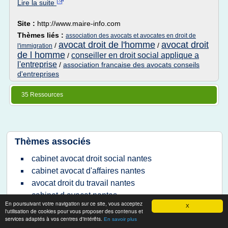
Lire la suite
Site :
http://www.maire-info.com
Thèmes liés :
association des avocats et avocates en droit de
avocat droit de l'homme
avocat droit
/
/
l'immigration
de l homme
conseiller en droit social applique a
/
l'entreprise
/
association francaise des avocats conseils
d'entreprises
35 Ressources
Thèmes associés
cabinet avocat droit social nantes
cabinet avocat d'affaires nantes
avocat droit du travail nantes
cabinet d avocat nantes
En poursuivant votre navigation sur ce site, vous acceptez
avocat droit social nantes
X
l'utilisation de cookies pour vous proposer des contenus et
services adaptés à vos centres d'intérêts.
avocat barreau nantes
En savoir plus