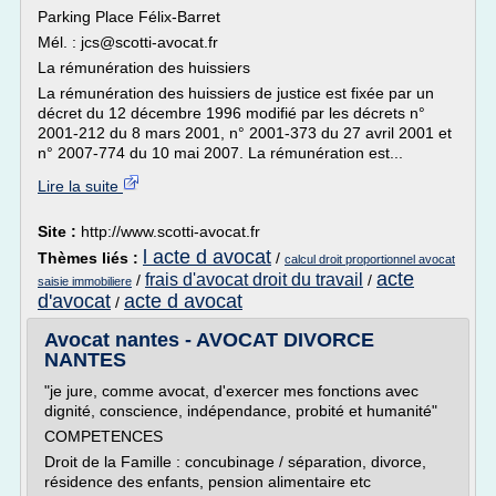
Parking Place Félix-Barret
Mél. : jcs@scotti-avocat.fr
La rémunération des huissiers
La rémunération des huissiers de justice est fixée par un
décret du 12 décembre 1996 modifié par les décrets n°
2001-212 du 8 mars 2001, n° 2001-373 du 27 avril 2001 et
n° 2007-774 du 10 mai 2007. La rémunération est...
Lire la suite
Site :
http://www.scotti-avocat.fr
l acte d avocat
Thèmes liés :
/
calcul droit proportionnel avocat
acte
frais d'avocat droit du travail
/
/
saisie immobiliere
d'avocat
acte d avocat
/
Avocat nantes - AVOCAT DIVORCE
NANTES
"je jure, comme avocat, d'exercer mes fonctions avec
dignité, conscience, indépendance, probité et humanité"
COMPETENCES
Droit de la Famille : concubinage / séparation, divorce,
résidence des enfants, pension alimentaire etc