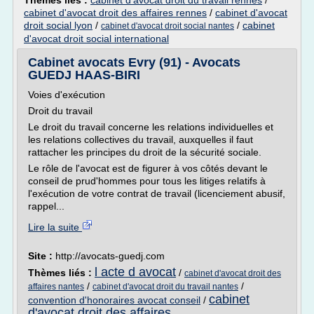
Thèmes liés :
cabinet d'avocat droit du travail rennes
/
cabinet d'avocat droit des affaires rennes
/
cabinet d'avocat
droit social lyon
/
/
cabinet
cabinet d'avocat droit social nantes
d'avocat droit social international
Cabinet avocats Evry (91) - Avocats
GUEDJ HAAS-BIRI
Voies d'exécution
Droit du travail
Le droit du travail concerne les relations individuelles et
les relations collectives du travail, auxquelles il faut
rattacher les principes du droit de la sécurité sociale.
Le rôle de l'avocat est de figurer à vos côtés devant le
conseil de prud'hommes pour tous les litiges relatifs à
l'exécution de votre contrat de travail (licenciement abusif,
rappel...
Lire la suite
Site :
http://avocats-guedj.com
l acte d avocat
Thèmes liés :
/
cabinet d'avocat droit des
/
/
affaires nantes
cabinet d'avocat droit du travail nantes
cabinet
convention d'honoraires avocat conseil
/
d'avocat droit des affaires