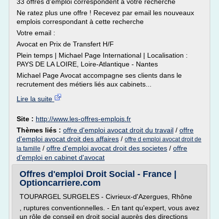
33 offres d'emploi correspondent à votre recherche
Ne ratez plus une offre ! Recevez par email les nouveaux
emplois correspondant à cette recherche
Votre email :
Avocat en Prix de Transfert H/F
Plein temps | Michael Page International | Localisation :
PAYS DE LA LOIRE, Loire-Atlantique - Nantes
Michael Page Avocat accompagne ses clients dans le
recrutement des métiers liés aux cabinets...
Lire la suite
Site :
http://www.les-offres-emplois.fr
Thèmes liés :
offre d'emploi avocat droit du travail
/
offre
d'emploi avocat droit des affaires
/
offre d emploi avocat droit de
/
offre d'emploi avocat droit des societes
/
offre
la famille
d'emploi en cabinet d'avocat
Offres d'emploi Droit Social - France |
Optioncarriere.com
TOUPARGEL SURGELES - Civrieux-d'Azergues, Rhône
, ruptures conventionnelles. - En tant qu'expert, vous avez
un rôle de conseil en droit social auprès des directions