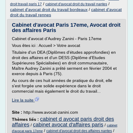
/
/
droit travail paris 17
cabinet d'avocat droit du travail nantes
cabinet d'avocat droit du travail bordeaux
/
cabinet d'avocat
droit du travail rennes
Cabinet d'avocat Paris 17eme, Avocat droit
des affaires Paris
Cabinet d'avocat d'Audrey Zanini - Paris 17eme
Vous êtes ici : Accueil > Votre avocat
Titulaire d'un DEA (Diplômes d'études approfondies) en
droit des affaires et d'un DESS (Diplôme d'Etudes
Supérieures Spécialisées) en droit communautaire,
Maître Audrey Zanini a prêté serment en février 2004 et
exerce depuis à Paris (75).
Au cours de ces huit années de pratique du droit, elle
s'est forgée une solide expérience dans le droit
commercial mais également le droit du travail...
Lire la suite
Site :
http://www.avocat-zanini.com
cabinet d avocat paris droit des
Thèmes liés :
affaires
cabinet avocat d'affaires paris
/
/
cabinet
/
/
cabinet d'avocat droit des affaires nantes
d'avocat paris 17eme