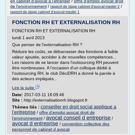
en cabinet d'avocat a l'etranger
/
offre d'emploi avocat droit
de l'environnement
/
/
rapport de stage cabinet d'avocat master 2
rapport de stage cabinet d'avocat master 1
FONCTION RH ET EXTERNALISATION RH
FONCTION RH ET EXTERNALISATION RH
lundi 1 avril 2013
Que penser de l'externalisation RH ?
Réduire les coûts, se débarrasser des fonctions à faible
valeur ajoutée, accéder à de nouvelles compétences...
Les raisons de se lancer dans l'outsourcing RH peuvent
être nombreuses. A l'occasion d'un colloque dédié à
l'outsourcing RH, le club DéciDRH a donné la parole à
des acteurs impliqués...
Lire la suite
Date:
2017-03-11 18:09:46
Site :
http://externalisationrh.blogspot.fr
conseiller en droit social applique a
Thèmes liés :
l'entreprise
/
offre d'emploi avocat droit de
avocat conseil d entreprise
l'environnement
/
/
avocat d entreprise
/
convention collective des
personnel de cabinet d avocat