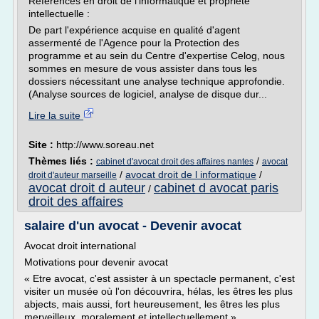
Références en droit de l'informatique et propriété
intellectuelle :
De part l'expérience acquise en qualité d'agent
assermenté de l'Agence pour la Protection des
programme et au sein du Centre d'expertise Celog, nous
sommes en mesure de vous assister dans tous les
dossiers nécessitant une analyse technique approfondie.
(Analyse sources de logiciel, analyse de disque dur...
Lire la suite
Site :
http://www.soreau.net
Thèmes liés :
/
cabinet d'avocat droit des affaires nantes
avocat
/
avocat droit de l informatique
/
droit d'auteur marseille
avocat droit d auteur
cabinet d avocat paris
/
droit des affaires
salaire d'un avocat - Devenir avocat
Avocat droit international
Motivations pour devenir avocat
« Etre avocat, c'est assister à un spectacle permanent, c'est
visiter un musée où l'on découvrira, hélas, les êtres les plus
abjects, mais aussi, fort heureusement, les êtres les plus
merveilleux, moralement et intellectuellement ».