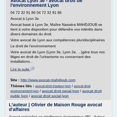
Avocat Lyon 3e - avocat droit de
l'environnement Lyon
04 72 32 91 86 04 72 32 91 86
Avocat à Lyon 3e
Avocat basé à Lyon 3e, Maître Nasséra MAHDJOUB se
tient à votre disposition pour défendre vos intérêts dans
divers domaines du droit.
Votre avocat de Lyon aux compétences pluridisciplinaires
Le droit de l'environnement
Votre avocat de Lyon (Lyon 3e, Lyon 2e, ...)gère tous vos
litiges en droit de l'urbanisme ou concernant des
installations...
Lire la suite
Site :
http://www.avocat-mahdjoub.com
Thèmes liés :
/
avocat droit d'auteur lyon
avocat droit
/
avocat droit penal lyon
/
avocat droit
environnement lyon
public lyon
/
avocat droit social lyon
L’auteur | Olivier de Maison Rouge avocat
d'affaires
Avocat spécialisé en intelligence économique (IE) - Auteur -