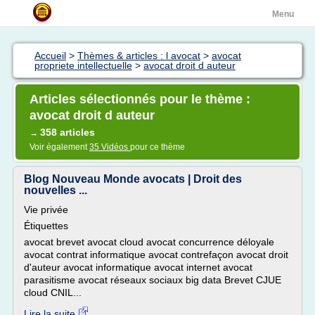
Menu
Accueil
>
Thèmes & articles : l avocat
>
avocat
propriete intellectuelle
>
avocat droit d auteur
Articles sélectionnés pour le thème :
avocat droit d auteur
358 articles
→
Voir également
35 Vidéos
pour ce thème
Blog Nouveau Monde avocats | Droit des
nouvelles ...
Vie privée
Étiquettes
avocat brevet avocat cloud avocat concurrence déloyale
avocat contrat informatique avocat contrefaçon avocat droit
d'auteur avocat informatique avocat internet avocat
parasitisme avocat réseaux sociaux big data Brevet CJUE
cloud CNIL...
Lire la suite