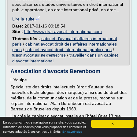
spécialiser ses études universitaires en droit international
public approfondi, en droit international privé, en droit...
Lire la suite
Date:
2017-01-16 09:18:54
Site :
http://www.drai-avocat-international.com
Thèmes liés :
cabinet d'avocat d'affaires international
paris
/
cabinet avocat droit des affaires internationales
paris
/
cabinet avocat droit international public paris
/
/
travailler dans un cabinet
fusion avocat juriste d'entreprise
d'avocat international
Association d'avocats Berenboom
L'équipe
Spécialiste des droits intellectuels (droit d'auteur, des
nouvelles technologies, des marques) ainsi que du droit des
médias, de la communication et de la presse, reconnu sur
le plan international, Alain Berenboom est avocat au
Barreau de Bruxelles depuis 1969.
Il a créé le cabinet d'avocat installé en l'hôtel Otlet 13 rue
de Florence à Bruxelles en 1976.
En poursuivant votre navigation sur ce site, vous acceptez
X
l'utilisation de cookies pour vous proposer des contenus et
Il est également...
services adaptés à vos centres d'intérêts.
En savoir plus