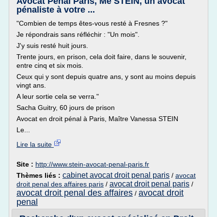
Avocat Pénal Paris, Me STEIN, un avocat
pénaliste à votre ...
"Combien de temps êtes-vous resté à Fresnes ?"
Je répondrais sans réfléchir : "Un mois".
J'y suis resté huit jours.
Trente jours, en prison, cela doit faire, dans le souvenir,
entre cinq et six mois.
Ceux qui y sont depuis quatre ans, y sont au moins depuis
vingt ans.
A leur sortie cela se verra."
Sacha Guitry, 60 jours de prison
Avocat en droit pénal à Paris, Maître Vanessa STEIN
Le...
Lire la suite
Site :
http://www.stein-avocat-penal-paris.fr
cabinet avocat droit penal paris
Thèmes liés :
/
avocat
avocat droit penal paris
droit penal des affaires paris
/
/
avocat droit penal des affaires
avocat droit
/
penal