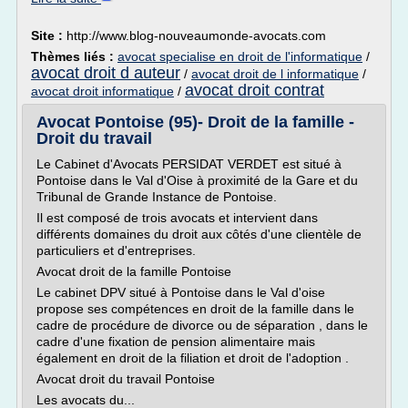
Site :
http://www.blog-nouveaumonde-avocats.com
Thèmes liés :
avocat specialise en droit de l'informatique
/
avocat droit d auteur
/
avocat droit de l informatique
/
avocat droit contrat
avocat droit informatique
/
Avocat Pontoise (95)- Droit de la famille -
Droit du travail
Le Cabinet d'Avocats PERSIDAT VERDET est situé à
Pontoise dans le Val d'Oise à proximité de la Gare et du
Tribunal de Grande Instance de Pontoise.
Il est composé de trois avocats et intervient dans
différents domaines du droit aux côtés d'une clientèle de
particuliers et d'entreprises.
Avocat droit de la famille Pontoise
Le cabinet DPV situé à Pontoise dans le Val d'oise
propose ses compétences en droit de la famille dans le
cadre de procédure de divorce ou de séparation , dans le
cadre d'une fixation de pension alimentaire mais
également en droit de la filiation et droit de l'adoption .
Avocat droit du travail Pontoise
Les avocats du...