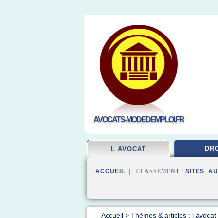
AVOCATS-MODEDEMPLOI.FR
DRO
L AVOCAT
ACCUEIL
| CLASSEMENT :
SITES
,
AU
Accueil
>
Thèmes & articles : l avocat