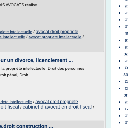
IS AVOCATS réalise...
a
a
a
a
avocat droit propriete
riete intellectuelle
/
in
 intellectuelle
/
avocat propriete intellectuelle
/
a
a
pa
r un divorce, licenciement ...
a
c
e la propriété intellectuelle, Droit des personnes
sa
oit pénal, Droit...
c
c
pr
avocat droit propriete
iete intellectuelle
/
a
oit fiscal
cabinet d avocat en droit fiscal
/
/
c
a
a
e,droit construction ...