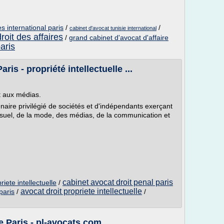
es international paris
/
/
cabinet d'avocat tunisie international
roit des affaires
/
grand cabinet d'avocat d'affaire
aris
s - propriété intellectuelle ...
t aux médias.
naire privilégié de sociétés et d'indépendants exerçant
ovisuel, de la mode, des médias, de la communication et
cabinet avocat droit penal paris
riete intellectuelle
/
avocat droit propriete intellectuelle
paris
/
/
le Paris - pl-avocats.com