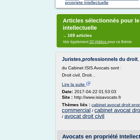
propriete intellectuelle
Articles sélectionnés pour le
intellectuelle
169 articles
→
Voir également
20 Vidéos
pour ce thème
Juristes,professionnels du droit. -
du Cabinet ISIS Avocats sont :
Droit civil, Droit...
Lire la suite
Date:
2017-04-22 01:53:03
Site :
http://www.isisavocats.fr
Thèmes liés :
cabinet avocat droit propr
commercial
cabinet avocat droi
/
avocat droit civil
/
Avocats en propriété Intellec