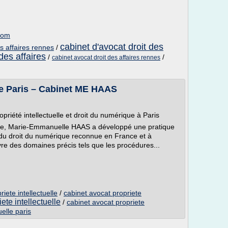
com
cabinet d'avocat droit des
es affaires rennes
/
des affaires
/
/
cabinet avocat droit des affaires rennes
lle Paris – Cabinet ME HAAS
iété intellectuelle et droit du numérique à Paris
ne, Marie-Emmanuelle HAAS a développé une pratique
et du droit du numérique reconnue en France et à
vre des domaines précis tels que les procédures...
riete intellectuelle
/
cabinet avocat propriete
iete intellectuelle
/
cabinet avocat propriete
uelle paris