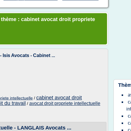
 thème : cabinet avocat droit propriete
 Isis Avocats - Cabinet ...
Thèm
a
cabinet avocat droit
iete intellectuelle
/
c
t du travail
avocat droit propriete intellectuelle
/
in
c
c
tuelle - LANGLAIS Avocats ...
c