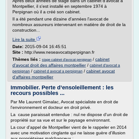
Après deux années de stage dans un cabinet d'avocat à
Montpellier, il s'est installé en septembre 1974 à
Perpignan où il a créé son cabinet.
Il a été pendant une dizaine d'années l'avocat de
nombreux assureurs intervenant en matière de droit de la
construction...
Lire la suite
Date:
2015-09-04 16:45:51
Site :
http://www.neseavocatsperpignan.fr
Thèmes liés :
/
cabinet
stage cabinet d'avocat perpignan
d'avocat droit des affaires montpellier
/
cabinet d'avocat a
/
/
cabinet avocat
perpignan
cabinet d avocat a perpignan
d'affaires montpellier
Immobilier. Perte d’ensoleillement : les
recours possibles ...
Par Me Laurent Gimalac, Avocat spécialiste en droit de
l'environnement et docteur en droit privé.
La cause paraissait entendue : nul ne dispose d'un droit de
propriété sur sa vue et sur le paysage environnant.
La cour d'appel de Montpellier vient de le rappeler en 2014
avec une motivation cinglante qui ne laisse guère d'illusion
aux propriétaires malchanceux :