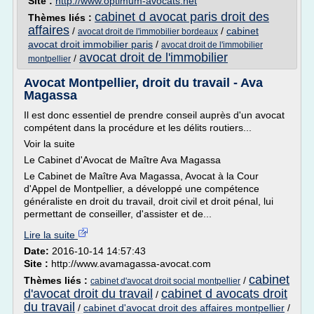
Site :
http://www.optimum-avocats.net
cabinet d avocat paris droit des
Thèmes liés :
affaires
/
/
cabinet
avocat droit de l'immobilier bordeaux
avocat droit immobilier paris
/
avocat droit de l'immobilier
avocat droit de l'immobilier
/
montpellier
Avocat Montpellier, droit du travail - Ava
Magassa
Il est donc essentiel de prendre conseil auprès d'un avocat
compétent dans la procédure et les délits routiers...
Voir la suite
Le Cabinet d'Avocat de Maître Ava Magassa
Le Cabinet de Maître Ava Magassa, Avocat à la Cour
d'Appel de Montpellier, a développé une compétence
généraliste en droit du travail, droit civil et droit pénal, lui
permettant de conseiller, d'assister et de...
Lire la suite
Date:
2016-10-14 14:57:43
Site :
http://www.avamagassa-avocat.com
cabinet
Thèmes liés :
/
cabinet d'avocat droit social montpellier
d'avocat droit du travail
cabinet d avocats droit
/
du travail
/
cabinet d'avocat droit des affaires montpellier
/