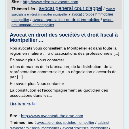
Site :
http://www.eleom-avocats.com
avocat general cour d'appel
Thèmes liés :
/
avocat
/
avocat droit de l'immobilier
specialiste en droit immobilier montpellier
/
avocat specialiste en droit immobilier
/
montpellier
avocat
droit immobilier montpellier
Avocat en droit des sociétés et droit fiscal à
Montpellier ...
Nos avocats vous conseillent à Montpellier et dans toute la
région en matière : o d'associations des professionnels [...]
En savoir plus Nous contacter
o Les domaines de la fabrication, de la distribution, de la
représentation commerciale,o La négociation d'accords de
par [...]
En savoir plus Nous contacter
La constitution et l'accompagnement au quotidien des
associations dans les...
Lire la suite
Site :
http://www.avocatsdutheleme.com
Thèmes liés :
/
avocat droit des societes montpellier
cabinet
/
/
d'avocat droit social montpellier
avocat droit fiscal montpellier