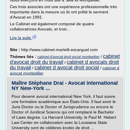
Nous exerçons en multi site à Sète et Montpellier.
Ces trois associés ont une expérience professionnelle très
importante dans la mesure où ils ont prêté le serment
d'Avocat en 1991.
Le Cabinet est également composé de quatre
collaboratrices Avocats, et trois...
Lire la suite
Site :
http://www.cabinet-martelli-escarguel.com
cabinet
Thèmes liés :
/
cabinet d'avocat droit social montpellier
d'avocat droit du travail
cabinet d avocats droit
/
du travail
cabinet d avocat droit social
/
/
cabinet d
avocat montpellier
Maître Stéphane Drai - Avocat international
NY New-York ...
Pour devenir avocat international New York, il faut suivre
une formation académique aux États-Unis. Il faut avoir le
Juris Doctor ou le Doctor of Jurisprudence ou encore le
Doctor of Juridical Science qui ont remplacé le Bachelor
of Laws degree. La Harvard University, le Paul M. Hebert
Law Center en collaboration avec la Louisiana State
University sont de célèbres écoles de droit ...