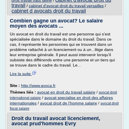
cabinet d'avocat droit du
droit travail haut seine
/
travail
/
cabinet d'avocat droit du travail versailles
/
cabinet d avocats droit du travail
Combien gagne un avocat? Le salaire
moyen des avocats ...
Un avocat en droit du travail est une personne qui s'est
spécialisée dans le domaine du droit du travail. Dans ce
cas, il représente les personnes qui se trouvent dans un
problème rattaché à un licenciement ou à un...litige dans
leur entreprise générale. Il peut aussi intervenir lorsqu'il
subsiste des différends entre une personne et un tiers qui
se trouve dans le cadre du travail. Le...
Lire la suite
Site :
http://www.avoca.fr
Thèmes liés :
avocat en droit du travail salaire
/
avocat droit
/
avocat specialise en droit des affaires
international salaire
internationales
/
avocat droit de l'homme salaire
/
avocat droit
fiscal salaire
Droit du travail avocat licenciement,
avocat prud'hommes Evry