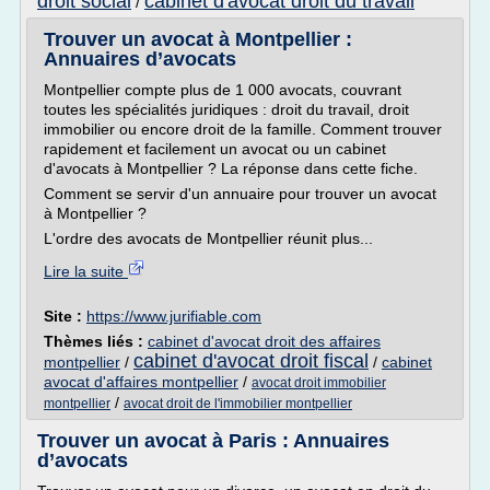
droit social
cabinet d'avocat droit du travail
/
Trouver un avocat à Montpellier :
Annuaires d’avocats
Montpellier compte plus de 1 000 avocats, couvrant
toutes les spécialités juridiques : droit du travail, droit
immobilier ou encore droit de la famille. Comment trouver
rapidement et facilement un avocat ou un cabinet
d'avocats à Montpellier ? La réponse dans cette fiche.
Comment se servir d'un annuaire pour trouver un avocat
à Montpellier ?
L'ordre des avocats de Montpellier réunit plus...
Lire la suite
Site :
https://www.jurifiable.com
Thèmes liés :
cabinet d'avocat droit des affaires
cabinet d'avocat droit fiscal
montpellier
/
/
cabinet
avocat d'affaires montpellier
/
avocat droit immobilier
/
montpellier
avocat droit de l'immobilier montpellier
Trouver un avocat à Paris : Annuaires
d’avocats