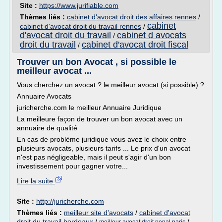
Site :
https://www.jurifiable.com
Thèmes liés :
cabinet d'avocat droit des affaires rennes
/
cabinet
cabinet d'avocat droit du travail rennes
/
d'avocat droit du travail
cabinet d avocats
/
droit du travail
cabinet d'avocat droit fiscal
/
Trouver un bon Avocat , si possible le
meilleur avocat ...
Vous cherchez un avocat ? le meilleur avocat (si possible) ?
Annuaire Avocats
juricherche.com le meilleur Annuaire Juridique
La meilleure façon de trouver un bon avocat avec un
annuaire de qualité
En cas de problème juridique vous avez le choix entre
plusieurs avocats, plusieurs tarifs ... Le prix d'un avocat
n'est pas négligeable, mais il peut s'agir d'un bon
investissement pour gagner votre...
Lire la suite
Site :
http://juricherche.com
Thèmes liés :
meilleur site d'avocats
/
cabinet d'avocat
droit du travail bordeaux
/
/