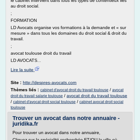
le cabinet intervient dans tous les types de contentieux liés
au droit social.
;
FORMATION
LD Avocats organise vos formations à la demande et « sur
mesure » dans tous les domaines du droit social & droit du
travail.
;
avocat toulouse droit du travail
LD AVOCATS...
Lire la suite
Site :
http://despres-avocats.com
Thèmes liés :
/
cabinet d'avocat droit du travail toulouse
avocat
/
avocat droit du travail toulouse
droit du travail salarie toulouse
/
/
cabinet d'avocat droit social toulouse
cabinet avocat droit social
toulouse
Trouver un avocat dans notre annuaire -
juridika.fr
Pour trouver un avocat dans notre annuaire,
Cliquez sur la spécialité recherchée ET/OU la ville où