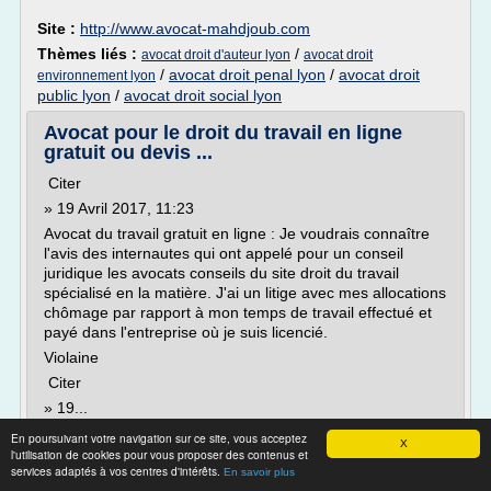
Site :
http://www.avocat-mahdjoub.com
Thèmes liés :
/
avocat droit d'auteur lyon
avocat droit
/
avocat droit penal lyon
/
avocat droit
environnement lyon
public lyon
/
avocat droit social lyon
Avocat pour le droit du travail en ligne
gratuit ou devis ...
Citer
» 19 Avril 2017, 11:23
Avocat du travail gratuit en ligne : Je voudrais connaître
l'avis des internautes qui ont appelé pour un conseil
juridique les avocats conseils du site droit du travail
spécialisé en la matière. J'ai un litige avec mes allocations
chômage par rapport à mon temps de travail effectué et
payé dans l'entreprise où je suis licencié.
Violaine
Citer
» 19...
En poursuivant votre navigation sur ce site, vous acceptez
Lire la suite
X
l'utilisation de cookies pour vous proposer des contenus et
services adaptés à vos centres d'intérêts.
En savoir plus
Site :
http://forum.sports-sante.com