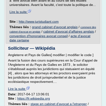
à être avocat bien avant et au cours de ses études
universitaires. Avant la faculté, c'est toute la politique de...
Lire la suite
Site :
http://www.juristudiant.com
Thèmes liés :
grand cabinet d'avocat anglais
/
comment dire
/
cabinet d'avocat d'affaires anglais
/
cabinet d'avocat en anglais
convention d'honoraires avocat conseil
/
acte d'avocat
date certaine
Solliciteur — Wikipédia
Angleterre et Pays de Galles[ modifier | modifier le code ]
Avant la fusion des cours supérieures en la Cour d'appel de
l'Angleterre et du Pays de Galles en 1873 , le solicitor
s'établissait auprès les juridictions qui statuaient en équité
[4] , alors que les attorneys et les proctors exerçaient près
les juridictions de droit jurisprudentiel et de la justice
ecclésiastique respectivement....
Lire la suite
Date:
2017-04-17 13:06:01
Site :
https://fr.wikipedia.org
Thèmes liés :
stage en cabinet d'avocat a l'etranger
/