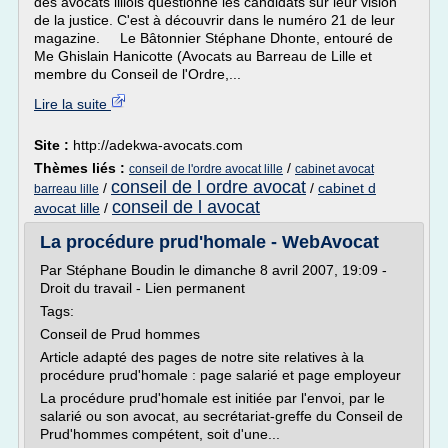
des avocats lillois questionne les candidats sur leur vision
de la justice. C'est à découvrir dans le numéro 21 de leur
magazine. Le Bâtonnier Stéphane Dhonte, entouré de
Me Ghislain Hanicotte (Avocats au Barreau de Lille et
membre du Conseil de l'Ordre,...
Lire la suite
Site :
http://adekwa-avocats.com
Thèmes liés :
/
conseil de l'ordre avocat lille
cabinet avocat
conseil de l ordre avocat
/
/
cabinet d
barreau lille
conseil de l avocat
avocat lille
/
La procédure prud'homale - WebAvocat
Par Stéphane Boudin le dimanche 8 avril 2007, 19:09 -
Droit du travail - Lien permanent
Tags:
Conseil de Prud hommes
Article adapté des pages de notre site relatives à la
procédure prud'homale : page salarié et page employeur
La procédure prud'homale est initiée par l'envoi, par le
salarié ou son avocat, au secrétariat-greffe du Conseil de
Prud'hommes compétent, soit d'une...