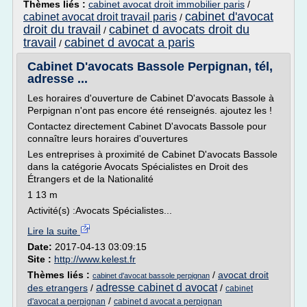
Thèmes liés :
cabinet avocat droit immobilier paris
/
cabinet d'avocat
cabinet avocat droit travail paris
/
droit du travail
cabinet d avocats droit du
/
travail
cabinet d avocat a paris
/
Cabinet D'avocats Bassole Perpignan, tél,
adresse ...
Les horaires d'ouverture de Cabinet D'avocats Bassole à
Perpignan n'ont pas encore été renseignés. ajoutez les !
Contactez directement Cabinet D'avocats Bassole pour
connaître leurs horaires d'ouvertures
Les entreprises à proximité de Cabinet D'avocats Bassole
dans la catégorie Avocats Spécialistes en Droit des
Étrangers et de la Nationalité
1 13 m
Activité(s) :Avocats Spécialistes...
Lire la suite
Date:
2017-04-13 03:09:15
Site :
http://www.kelest.fr
Thèmes liés :
/
avocat droit
cabinet d'avocat bassole perpignan
adresse cabinet d avocat
des etrangers
/
/
cabinet
/
d'avocat a perpignan
cabinet d avocat a perpignan