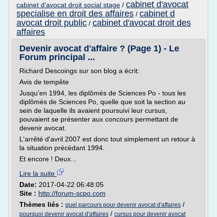
cabinet d'avocat
cabinet d'avocat droit social stage
/
specialise en droit des affaires
cabinet d
/
avocat droit public
cabinet d'avocat droit des
/
affaires
Devenir avocat d'affaire ? (Page 1) - Le
Forum principal ...
Richard Descoings sur son blog a écrit:
Avis de tempête
Jusqu'en 1994, les diplômés de Sciences Po - tous les
diplômés de Sciences Po, quelle que soit la section au
sein de laquelle ils avaient poursuivi leur cursus,
pouvaient se présenter aux concours permettant de
devenir avocat.
L'arrêté d'avril 2007 est donc tout simplement un retour à
la situation précédant 1994.
Et encore ! Deux...
Lire la suite
Date:
2017-04-22 06:48:05
Site :
http://forum-scpo.com
Thèmes liés :
/
quel parcours pour devenir avocat d'affaires
/
pourquoi devenir avocat d'affaires
cursus pour devenir avocat