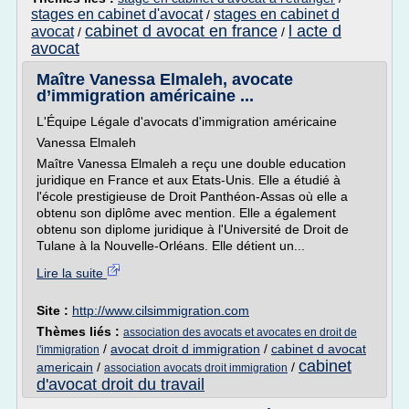
stages en cabinet d'avocat
stages en cabinet d
/
cabinet d avocat en france
l acte d
avocat
/
/
avocat
Maître Vanessa Elmaleh, avocate
d’immigration américaine ...
L'Équipe Légale d'avocats d'immigration américaine
Vanessa Elmaleh
Maître Vanessa Elmaleh a reçu une double education
juridique en France et aux Etats-Unis. Elle a étudié à
l'école prestigieuse de Droit Panthéon-Assas où elle a
obtenu son diplôme avec mention. Elle a également
obtenu son diplome juridique à l'Université de Droit de
Tulane à la Nouvelle-Orléans. Elle détient un...
Lire la suite
Site :
http://www.cilsimmigration.com
Thèmes liés :
association des avocats et avocates en droit de
/
avocat droit d immigration
/
cabinet d avocat
l'immigration
cabinet
americain
/
/
association avocats droit immigration
d'avocat droit du travail