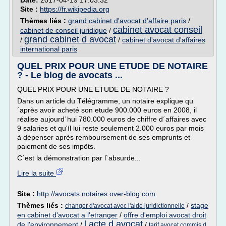
Date:
2017-04-19 17:03:32
Site :
https://fr.wikipedia.org
Thèmes liés :
grand cabinet d'avocat d'affaire paris
/
cabinet avocat conseil
cabinet de conseil juridique
/
grand cabinet d avocat
/
/
cabinet d'avocat d'affaires
international paris
QUEL PRIX POUR UNE ETUDE DE NOTAIRE
? - Le blog de avocats ...
QUEL PRIX POUR UNE ETUDE DE NOTAIRE ?
Dans un article du Télégramme, un notaire explique qu
´après avoir acheté son etude 900.000 euros en 2008, il
réalise aujourd´hui 780.000 euros de chiffre d´affaires avec
9 salaries et qu'íl lui reste seulement 2.000 euros par mois
à dépenser après remboursement de ses emprunts et
paiement de ses impôts.
C´est la démonstration par l`absurde...
Lire la suite
Site :
http://avocats.notaires.over-blog.com
Thèmes liés :
/
stage
changer d'avocat avec l'aide juridictionnelle
en cabinet d'avocat a l'etranger
/
offre d'emploi avocat droit
l acte d avocat
de l'environnement
/
/
tarif avocat commis d