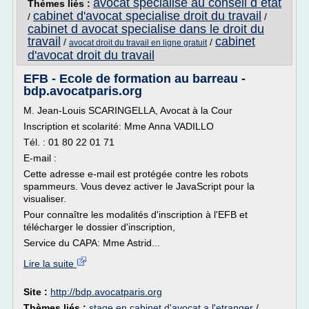
avocat specialise au conseil d etat
Thèmes liés :
cabinet d'avocat specialise droit du travail
/
/
cabinet d avocat specialise dans le droit du
travail
cabinet
/
/
avocat droit du travail en ligne gratuit
d'avocat droit du travail
EFB - Ecole de formation au barreau -
bdp.avocatparis.org
M. Jean-Louis SCARINGELLA, Avocat à la Cour
Inscription et scolarité: Mme Anna VADILLO
Tél. : 01 80 22 01 71
E-mail :
Cette adresse e-mail est protégée contre les robots
spammeurs. Vous devez activer le JavaScript pour la
visualiser.
Pour connaître les modalités d'inscription à l'EFB et
télécharger le dossier d'inscription,
Service du CAPA: Mme Astrid...
Lire la suite
Site :
http://bdp.avocatparis.org
Thèmes liés :
stage en cabinet d'avocat a l'etranger
/