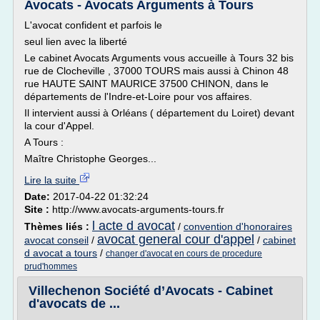
Avocats - Avocats Arguments à Tours
L'avocat confident et parfois le
seul lien avec la liberté
Le cabinet Avocats Arguments vous accueille à Tours 32 bis
rue de Clocheville , 37000 TOURS mais aussi à Chinon 48
rue HAUTE SAINT MAURICE 37500 CHINON, dans le
départements de l'Indre-et-Loire pour vos affaires.
Il intervient aussi à Orléans ( département du Loiret) devant
la cour d'Appel.
A Tours :
Maître Christophe Georges...
Lire la suite
Date:
2017-04-22 01:32:24
Site :
http://www.avocats-arguments-tours.fr
l acte d avocat
Thèmes liés :
/
convention d'honoraires
avocat general cour d'appel
avocat conseil
/
/
cabinet
d avocat a tours
/
changer d'avocat en cours de procedure
prud'hommes
Villechenon Société d’Avocats - Cabinet
d'avocats de ...