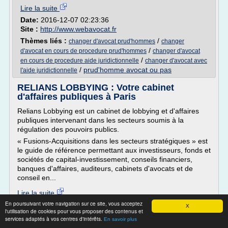
Lire la suite
Date:
2016-12-07 02:23:36
Site :
http://www.webavocat.fr
Thèmes liés :
/
changer d'avocat prud'hommes
changer
/
d'avocat en cours de procedure prud'hommes
changer d'avocat
/
en cours de procedure aide juridictionnelle
changer d'avocat avec
/
prud'homme avocat ou pas
l'aide juridictionnelle
RELIANS LOBBYING : Votre cabinet
d'affaires publiques à Paris
Relians Lobbying est un cabinet de lobbying et d'affaires
publiques intervenant dans les secteurs soumis à la
régulation des pouvoirs publics.
« Fusions-Acquisitions dans les secteurs stratégiques » est
le guide de référence permettant aux investisseurs, fonds et
sociétés de capital-investissement, conseils financiers,
banques d'affaires, auditeurs, cabinets d'avocats et de
conseil en...
Lire la suite
En poursuivant votre navigation sur ce site, vous acceptez
X
l'utilisation de cookies pour vous proposer des contenus et
Site :
http://www.relians-lobbying.com
services adaptés à vos centres d'intérêts.
En savoir plus
Thèmes liés :
cabinet d'avocat d'affaires international paris